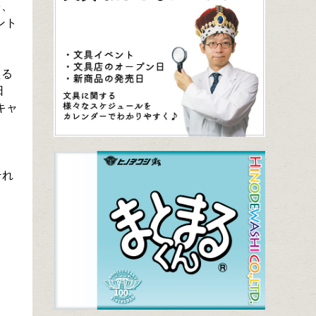
を、
ント
える
日
キャ
イ
それ