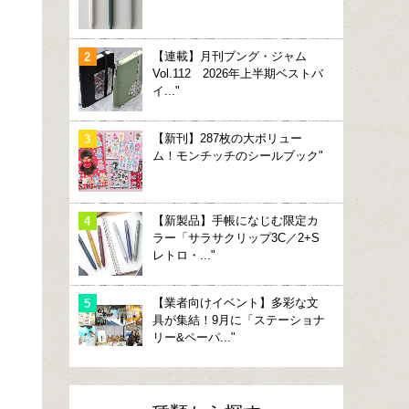
【連載】月刊ブング・ジャム
Vol.112 2026年上半期ベストバ
イ..."
【新刊】287枚の大ボリュー
ム！モンチッチのシールブック"
【新製品】手帳になじむ限定カ
ラー「サラサクリップ3C／2+S
レトロ・..."
【業者向けイベント】多彩な文
具が集結！9月に「ステーショナ
リー&ペーパ..."