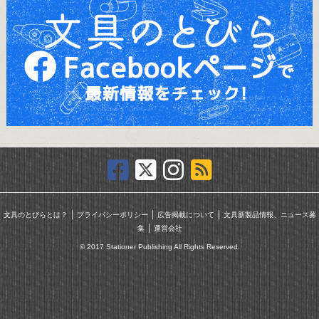
｜
｜
｜
文具のとびらとは？
プライバシーポリシー
広告掲載について
文具新製品情報、ニュース募
｜
集
運営会社
© 2017 Stationer Publishing All Rights Reserved.