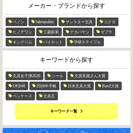
メーカー・ブランドから探す
ペノン
fabrepublic
サンスター文具
コクヨ
ヒノデワシ
三菱鉛筆
ナカバヤシ
ゼブラ
キングジム
パイロット
学研ステイフル
キーワードから探す
文具女子博2026
シール
文房具屋さん大賞
OKB48
2026年手帳
日本文具大賞
Bun2大賞
ペンケース
文具王
キーワード一覧