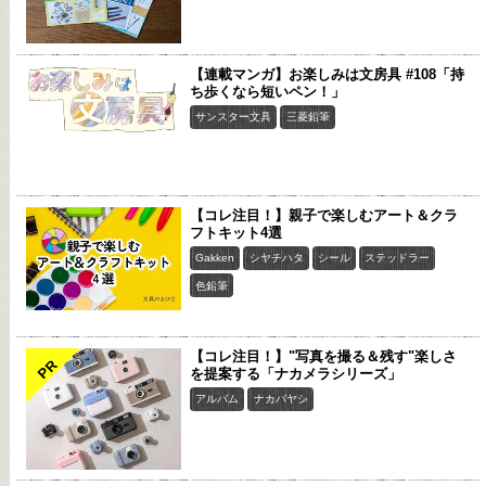
【連載マンガ】お楽しみは文房具 #108「持
ち歩くなら短いペン！」
サンスター文具
三菱鉛筆
【コレ注目！】親子で楽しむアート＆クラ
フトキット4選
Gakken
シヤチハタ
シール
ステッドラー
色鉛筆
【コレ注目！】"写真を撮る＆残す"楽しさ
PR
を提案する「ナカメラシリーズ」
アルバム
ナカバヤシ