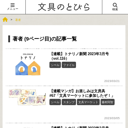
メニュー
検索
著者
著者 (9ページ目)の記事一覧
【連載】トナリノ新聞 2023年3月号
（vol.116）
シール
ファイル
2023/03/21
【連載マンガ】お楽しみは文房具
#67「文具マーケットに参加したぞ！」
シール
スタンプ
文具マーケット
藤村阿智
2023/03/05