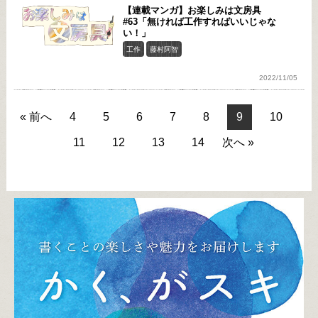
【連載マンガ】お楽しみは文房具
#63「無ければ工作すればいいじゃな
い！」
工作
藤村阿智
2022/11/05
« 前へ
4
5
6
7
8
9
10
11
12
13
14
次へ »