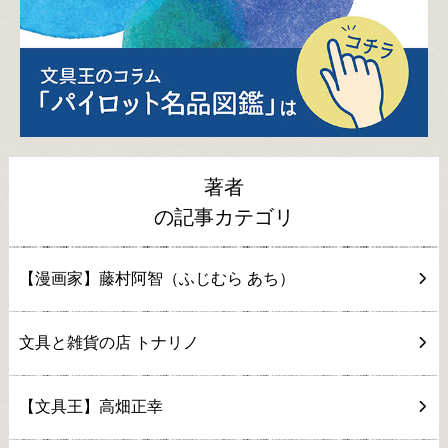
著者
の記事カテゴリ
【漫画家】藤村阿智（ふじむら あち）
文具と雑貨の店 トナリノ
【文具王】高畑正幸