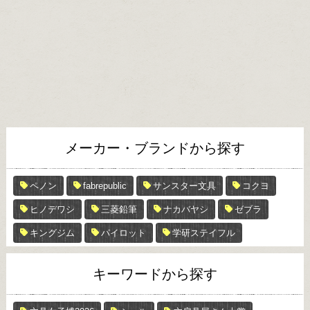
メーカー・ブランドから探す
ペノン
fabrepublic
サンスター文具
コクヨ
ヒノデワシ
三菱鉛筆
ナカバヤシ
ゼブラ
キングジム
パイロット
学研ステイフル
キーワードから探す