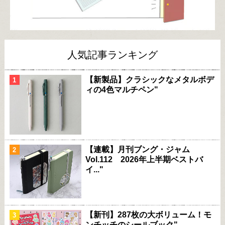
人気記事ランキング
【新製品】クラシックなメタルボデ
ィの4色マルチペン"
【連載】月刊ブング・ジャム
Vol.112 2026年上半期ベストバ
イ..."
【新刊】287枚の大ボリューム！モ
ンチッチのシールブック"