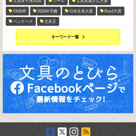
文具女子博2026
シール
文房具屋さん大賞
OKB48
2026年手帳
日本文具大賞
Bun2大賞
ペンケース
文具王
キーワード一覧