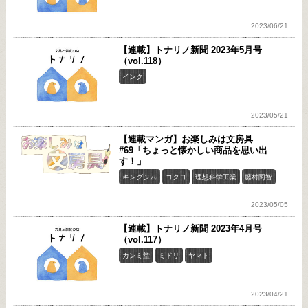
2023/06/21
【連載】トナリノ新聞 2023年5月号
（vol.118）
インク
2023/05/21
【連載マンガ】お楽しみは文房具
#69「ちょっと懐かしい商品を思い出
す！」
キングジム
コクヨ
理想科学工業
藤村阿智
2023/05/05
【連載】トナリノ新聞 2023年4月号
（vol.117）
カンミ堂
ミドリ
ヤマト
2023/04/21