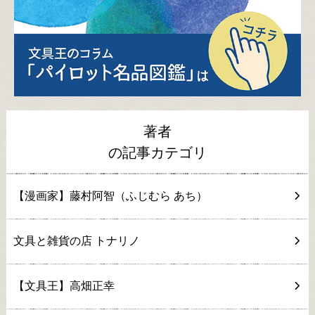
著者
の記事カテゴリ
【漫画家】藤村阿智（ふじむら あち）
文具と雑貨の店 トナリノ
【文具王】高畑正幸