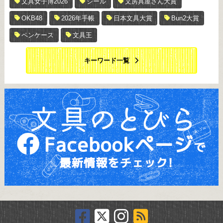
文具女子博2026
シール
文房具屋さん大賞
OKB48
2026年手帳
日本文具大賞
Bun2大賞
ペンケース
文具王
キーワード一覧