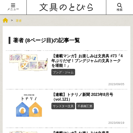
メニュー
検索
著者
著者 (8ページ目)の記事一覧
【連載マンガ】お楽しみは文房具 #73「4
年ぶりだぜ！ブングジャムの文具トーク
を堪能！」
ブング・ジャム
2023/09/05
【連載】トナリノ新聞 2023年8月号
（vol.121）
サンスター文具
不易糊工業
2023/08/19