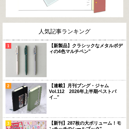
人気記事ランキング
【新製品】クラシックなメタルボデ
ィの4色マルチペン"
【連載】月刊ブング・ジャム
Vol.112 2026年上半期ベストバ
イ..."
【新刊】287枚の大ボリューム！モ
ンチッチのシールブック"