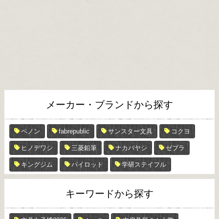
メーカー・ブランドから探す
ペノン
fabrepublic
サンスター文具
コクヨ
ヒノデワシ
三菱鉛筆
ナカバヤシ
ゼブラ
キングジム
パイロット
学研ステイフル
キーワードから探す