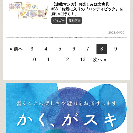
【連載マンガ】お楽しみは文房具
#68「お気に入りの『ハンディピック』を
買いに行く！」
ダイゴー
藤村阿智
2023/04/05
« 前へ
3
4
5
6
7
8
9
10
11
12
13
次へ »