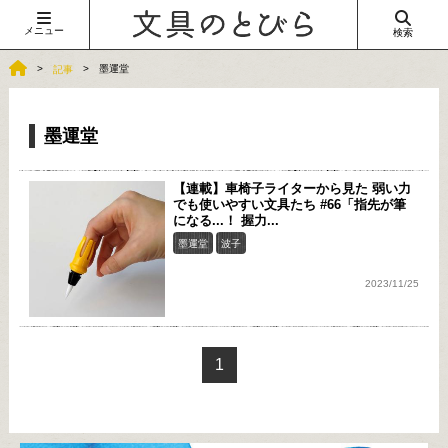
メニュー
検索
墨運堂
記事
墨運堂
【連載】車椅子ライターから見た 弱い力
でも使いやすい文具たち #66「指先が筆
になる...！ 握力...
墨運堂
波子
2023/11/25
1