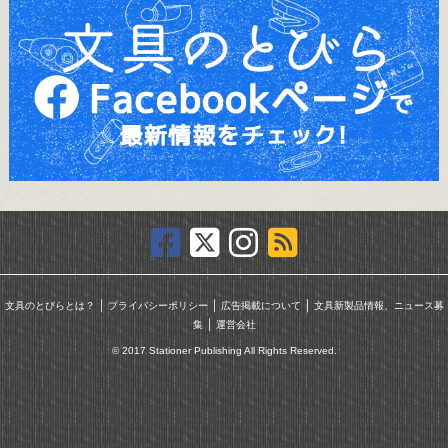
｜
｜
｜
文具のとびらとは？
プライバシーポリシー
広告掲載について
文具新製品情報、ニュース募
｜
集
運営会社
© 2017 Stationer Publishing All Rights Reserved.