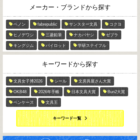
メーカー・ブランドから探す
ペノン
fabrepublic
サンスター文具
コクヨ
ヒノデワシ
三菱鉛筆
ナカバヤシ
ゼブラ
キングジム
パイロット
学研ステイフル
キーワードから探す
文具女子博2026
シール
文房具屋さん大賞
OKB48
2026年手帳
日本文具大賞
Bun2大賞
ペンケース
文具王
キーワード一覧