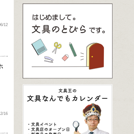
06/12
ホ
12/16