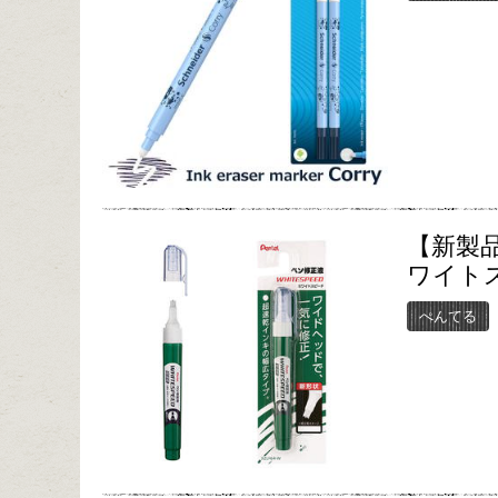
【新製
ワイト
ぺんてる