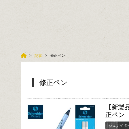
修正ペン
記事
修正ペン
【新製
正ペン
シュナイダ