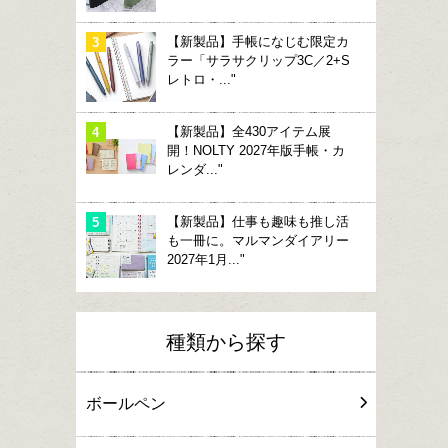
【新製品】手帳になじむ限定カ
ラー「サラサクリップ3C／2+S
レトロ・..."
【新製品】全430アイテム展
開！NOLTY 2027年版手帳・カ
レンダ..."
【新製品】仕事も趣味も推し活
も一冊に。マルマンダイアリー
2027年1月..."
種類から探す
ボールペン