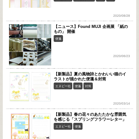
2020/08/28
【ニュース】Found MUJI 企画展 「紙の
もの」 開催
便箋
2020/06/23
【新製品】夏の風物詩とかわいい猫のイ
ラストが描かれた便箋＆封筒
エヌビー社
便箋
封筒
2020/03/14
【新製品】春の花々のあたたかな雰囲気
を感じる「スプリングフラワーレター」
エヌビー社
便箋