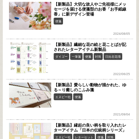
【新製品】大切な故人やご先祖様にメッ
セージを届ける便箋型のお香「お手紙線
香」に新デザイン登場
便箋
2024/08/05
【新製品】繊細な花の絵と花ことばが記
されたレターアイテム新製品
ダイゴー
一筆箋
便箋
封筒
日比谷花壇
2022/06/25
【新製品】愛らしい動物が描かれた、ゆ
る～り癒しのこふみ箋
エヌビー社
便箋
2021/09/04
【新製品】縁起の良い柄を取り入れたレ
ターアイテム「日本の伝統柄シリーズ」
エヌビー社
レターセット
便箋
封筒