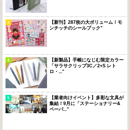
【新刊】287枚の大ボリューム！モ
ンチッチのシールブック"
【新製品】手帳になじむ限定カラー
「サラサクリップ3C／2+S レト
ロ・..."
【業者向けイベント】多彩な文具が
集結！9月に「ステーショナリー&
ペーパ..."