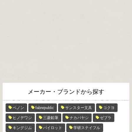
メーカー・ブランドから探す
ペノン
fabrepublic
サンスター文具
コクヨ
ヒノデワシ
三菱鉛筆
ナカバヤシ
ゼブラ
キングジム
パイロット
学研ステイフル