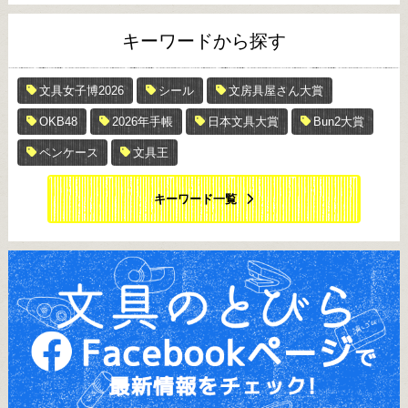
キーワードから探す
文具女子博2026
シール
文房具屋さん大賞
OKB48
2026年手帳
日本文具大賞
Bun2大賞
ペンケース
文具王
キーワード一覧