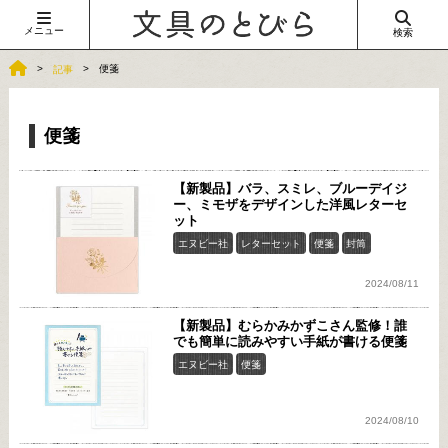
メニュー
検索
便箋
記事
便箋
【新製品】バラ、スミレ、ブルーデイジ
ー、ミモザをデザインした洋風レターセ
ット
エヌビー社
レターセット
便箋
封筒
2024/08/11
【新製品】むらかみかずこさん監修！誰
でも簡単に読みやすい手紙が書ける便箋
エヌビー社
便箋
2024/08/10