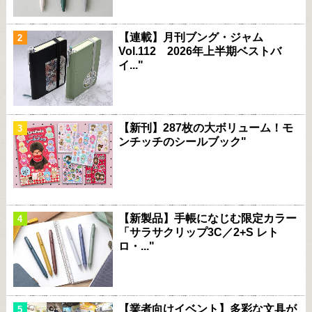
【連載】月刊ブング・ジャム
Vol.112 2026年上半期ベストバ
イ..."
【新刊】287枚の大ボリューム！モ
ンチッチのシールブック"
【新製品】手帳になじむ限定カラー
「サラサクリップ3C／2+S レト
ロ・..."
【業者向けイベント】多彩な文具が