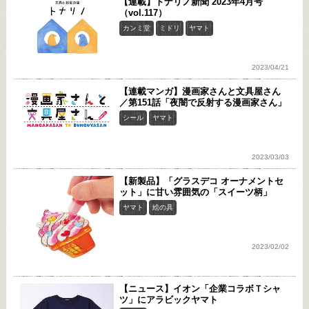
【連載】トナリノ新聞 2023年4月号
（vol.117）
カンミ堂
ミドリ
ヤマト
2023/04/21
【連載マンガ】漫画家さんと文具屋さん
／第151話「夜闇で反射する漫画家さん」
シール
ヤマト
2023/03/03
【新製品】「グラスデコ オーナメントセ
ット」に甘い雰囲気の「スイーツ柄」
ヤマト
絵の具
2023/02/02
【ニュース】イオン「企業コラボＴシャ
ツ」にアラビックヤマト