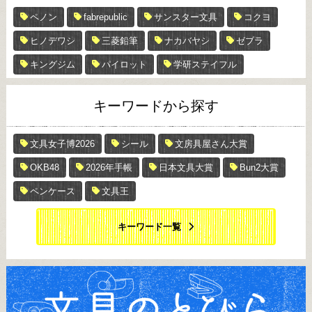
ペノン
fabrepublic
サンスター文具
コクヨ
ヒノデワシ
三菱鉛筆
ナカバヤシ
ゼブラ
キングジム
パイロット
学研ステイフル
キーワードから探す
文具女子博2026
シール
文房具屋さん大賞
OKB48
2026年手帳
日本文具大賞
Bun2大賞
ペンケース
文具王
キーワード一覧