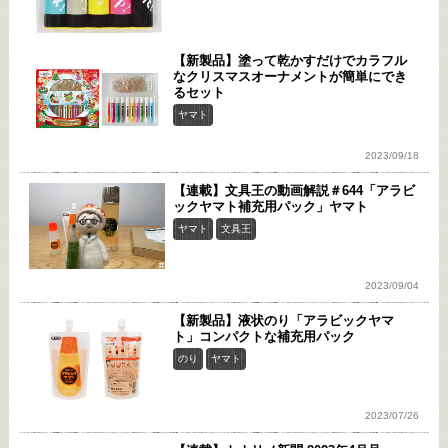
【新製品】塗って乾かすだけでカラフル
なクリスマスオーナメントが簡単にでき
るセット
ヤマト
2023/09/18
【連載】文具王の動画解説＃644「アラビ
ックヤマト補充用パック」ヤマト
ヤマト
文具王
2023/09/04
【新製品】液状のり「アラビックヤマ
ト」コンパクトな補充用パック
のり
ヤマト
2023/07/26