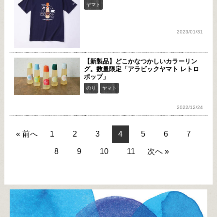
ヤマト
2023/01/31
【新製品】どこかなつかしいカラーリン
グ。数量限定「アラビックヤマト レトロ
ポップ」
のり
ヤマト
2022/12/24
« 前へ
1
2
3
4
5
6
7
8
9
10
11
次へ »