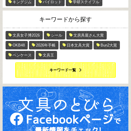
キングジム
パイロット
学研ステイフル
キーワードから探す
文具女子博2026
シール
文房具屋さん大賞
OKB48
2026年手帳
日本文具大賞
Bun2大賞
ペンケース
文具王
キーワード一覧