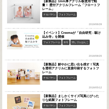
【新製品】1mm厚アクリル板使用で軽
量！ 壁付アクリルフレーム「フロートフ
レーム」
ナカバヤシ
フォトフレーム
2019/06/28
【イベント】Creemaが「自由研究 - 駆け
込み寺」を開催
フォトフレーム
水引
消しゴムはんこ
2018/08/20
【新製品】鮮やかに思い出を残す！写真
を透明アクリルに直接印刷するフォトフ
レーム
ナカバヤシ
フォトフレーム
2018/05/12
【新製品】ましかくサイズ写真にぴった
りな紙製フォトフレーム
ナカバヤシ
フォトフレーム