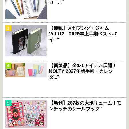
ロ・..."
【連載】月刊ブング・ジャム
Vol.112 2026年上半期ベストバ
イ..."
【新製品】全430アイテム展開！
NOLTY 2027年版手帳・カレン
ダ..."
【新刊】287枚の大ボリューム！モ
ンチッチのシールブック"