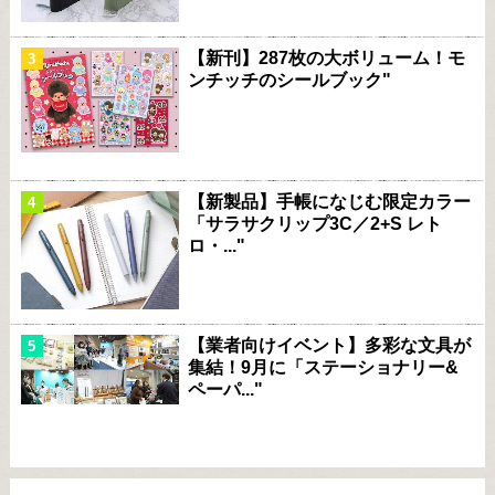
【新刊】287枚の大ボリューム！モ
ンチッチのシールブック"
【新製品】手帳になじむ限定カラー
「サラサクリップ3C／2+S レト
ロ・..."
【業者向けイベント】多彩な文具が
集結！9月に「ステーショナリー&
ペーパ..."