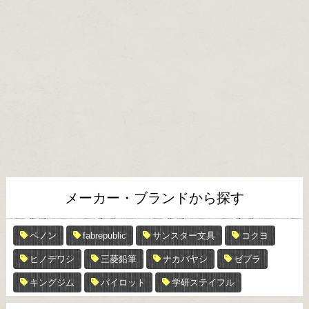
メーカー・ブランドから探す
ペノン
fabrepublic
サンスター文具
コクヨ
ヒノデワシ
三菱鉛筆
ナカバヤシ
ゼブラ
キングジム
パイロット
学研ステイフル