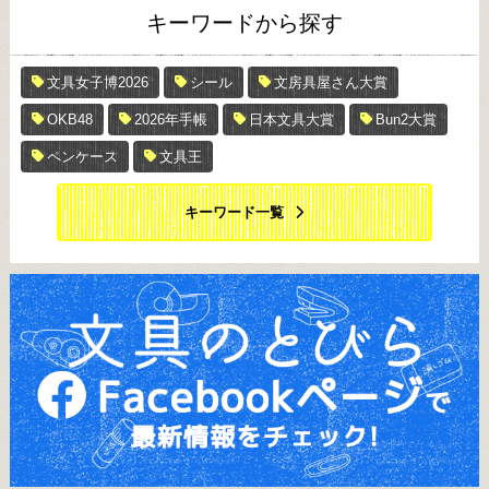
キーワードから探す
文具女子博2026
シール
文房具屋さん大賞
OKB48
2026年手帳
日本文具大賞
Bun2大賞
ペンケース
文具王
キーワード一覧