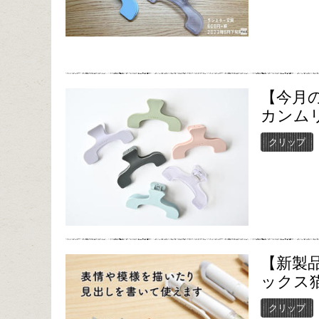
【今月
カンム
クリップ
【新製
ックス
クリップ