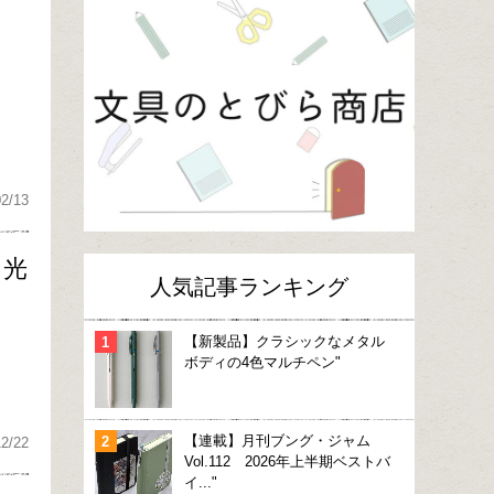
02/13
り光
人気記事ランキング
【新製品】クラシックなメタル
ボディの4色マルチペン"
【連載】月刊ブング・ジャム
12/22
Vol.112 2026年上半期ベストバ
イ..."