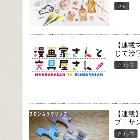
メモ
【連載
じて漢
クリップ
【連載
プ」サ
クリップ