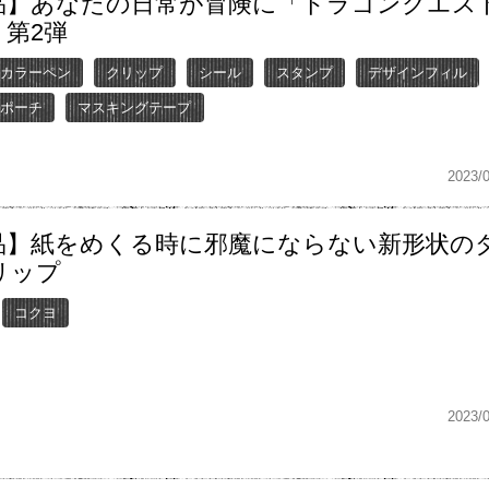
品】あなたの日常が冒険に「ドラゴンクエス
」第2弾
カラーペン
クリップ
シール
スタンプ
デザインフィル
ポーチ
マスキングテープ
2023/
品】紙をめくる時に邪魔にならない新形状の
リップ
コクヨ
2023/