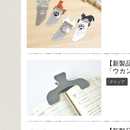
【新製
「ウカ
クリップ