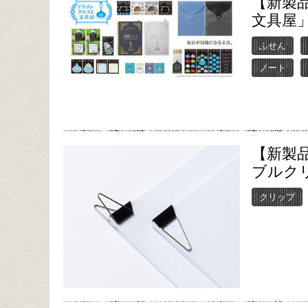
【新製
文具屋
ふせん
ノート
【新製
ブルク
クリップ