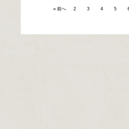
« 前へ
2
3
4
5