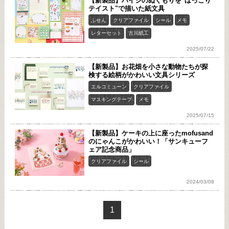
【新製品】ハイジのぬくもりを"ほっこり
テイスト"で描いた紙文具
ふせん
クリアファイル
シール
メモ
レターセット
古川紙工
2025/07/22
【新製品】お花畑を小さな動物たちが探
検する絵柄がかわいい文具シリーズ
エルコミューン
クリアファイル
マスキングテープ
メモ
2025/07/15
【新製品】ケーキの上に座ったmofusand
のにゃんこがかわいい！「サンキューフ
ェア記念商品」
クリアファイル
シール
2024/03/08
1