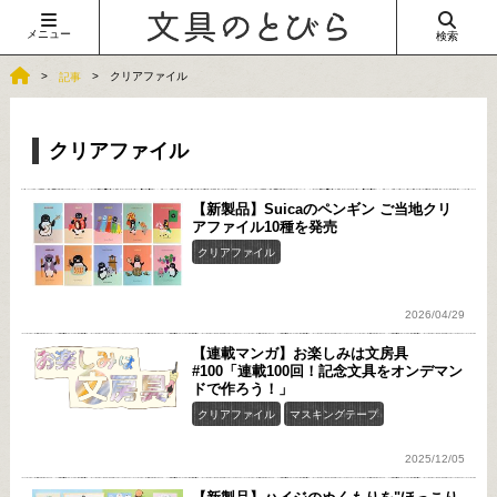
メニュー
検索
クリアファイル
記事
クリアファイル
【新製品】Suicaのペンギン ご当地クリ
アファイル10種を発売
クリアファイル
2026/04/29
【連載マンガ】お楽しみは文房具
#100「連載100回！記念文具をオンデマン
ドで作ろう！」
クリアファイル
マスキングテープ
2025/12/05