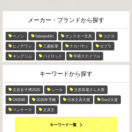
メーカー・ブランドから探す
ペノン
fabrepublic
サンスター文具
コクヨ
ヒノデワシ
三菱鉛筆
ナカバヤシ
ゼブラ
キングジム
パイロット
学研ステイフル
キーワードから探す
文具女子博2026
シール
文房具屋さん大賞
OKB48
2026年手帳
日本文具大賞
Bun2大賞
ペンケース
文具王
キーワード一覧