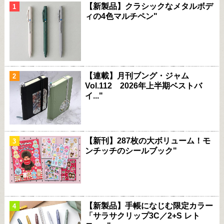
【新製品】クラシックなメタルボデ
ィの4色マルチペン"
【連載】月刊ブング・ジャム
Vol.112 2026年上半期ベストバ
イ..."
【新刊】287枚の大ボリューム！モ
ンチッチのシールブック"
【新製品】手帳になじむ限定カラー
「サラサクリップ3C／2+S レト