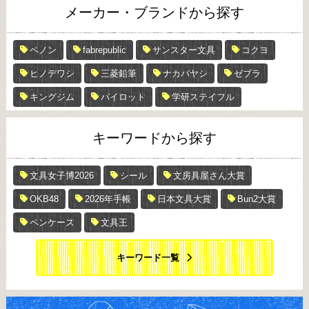
メーカー・ブランドから探す
ペノン
fabrepublic
サンスター文具
コクヨ
ヒノデワシ
三菱鉛筆
ナカバヤシ
ゼブラ
キングジム
パイロット
学研ステイフル
キーワードから探す
文具女子博2026
シール
文房具屋さん大賞
OKB48
2026年手帳
日本文具大賞
Bun2大賞
ペンケース
文具王
キーワード一覧