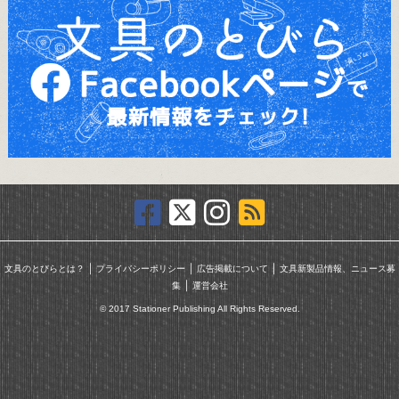
｜
｜
｜
文具のとびらとは？
プライバシーポリシー
広告掲載について
文具新製品情報、ニュース募
｜
集
運営会社
© 2017 Stationer Publishing All Rights Reserved.