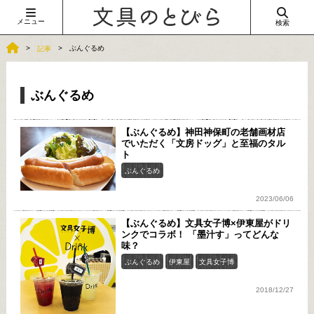
メニュー
検索
ぶんぐるめ
記事
ぶんぐるめ
【ぶんぐるめ】神田神保町の老舗画材店
でいただく「文房ドッグ」と至福のタル
ト
ぶんぐるめ
2023/06/06
【ぶんぐるめ】文具女子博×伊東屋がドリ
ンクでコラボ！ 「墨汁す」ってどんな
味？
ぶんぐるめ
伊東屋
文具女子博
2018/12/27