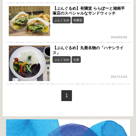
【ぶんぐるめ】有隣堂 ららぽーと湘南平
塚店のスペシャルなサンドウィッチ
ぶんぐるめ
有隣堂
2018/02/28
【ぶんぐるめ】丸善名物の「ハヤシライ
ス」
ぶんぐるめ
丸善
2017/11/24
1