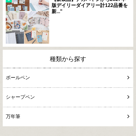
版デイリーダイアリー計122品番を
新..."
種類から探す
ボールペン
シャープペン
万年筆