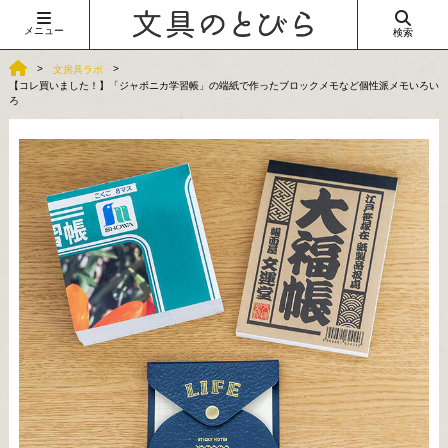
メニュー
検索
文房具ラボ
【コレ買いました！】「ジャポニカ学習帳」の端紙で作ったブロックメモなど個性派メモいろい
ろ