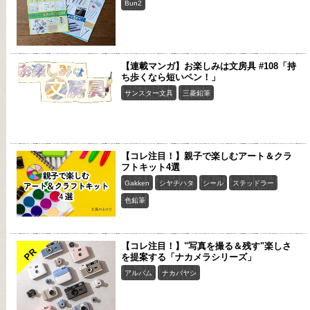
Bun2
【連載マンガ】お楽しみは文房具 #108「持
ち歩くなら短いペン！」
サンスター文具
三菱鉛筆
【コレ注目！】親子で楽しむアート＆クラ
フトキット4選
Gakken
シヤチハタ
シール
ステッドラー
色鉛筆
【コレ注目！】"写真を撮る＆残す"楽しさ
PR
を提案する「ナカメラシリーズ」
アルバム
ナカバヤシ