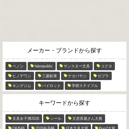
メーカー・ブランドから探す
ペノン
fabrepublic
サンスター文具
コクヨ
ヒノデワシ
三菱鉛筆
ナカバヤシ
ゼブラ
キングジム
パイロット
学研ステイフル
キーワードから探す
文具女子博2026
シール
文房具屋さん大賞
OKB48
2026年手帳
日本文具大賞
Bun2大賞