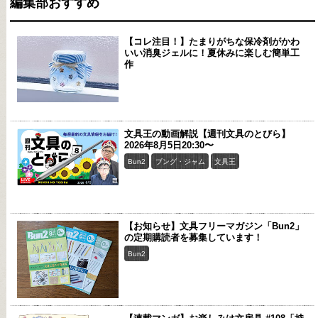
編集部おすすめ
【コレ注目！】たまりがちな保冷剤がかわ
いい消臭ジェルに！夏休みに楽しむ簡単工
作
文具王の動画解説【週刊文具のとびら】
2026年8月5日20:30〜
Bun2
ブング・ジャム
文具王
【お知らせ】文具フリーマガジン「Bun2」
の定期購読者を募集しています！
Bun2