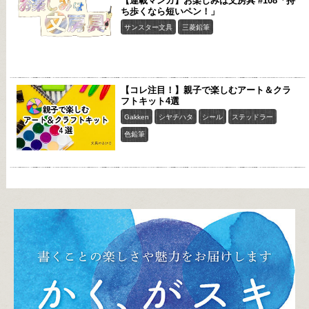
【連載マンガ】お楽しみは文房具 #108「持
ち歩くなら短いペン！」
サンスター文具
三菱鉛筆
【コレ注目！】親子で楽しむアート＆クラ
フトキット4選
Gakken
シヤチハタ
シール
ステッドラー
色鉛筆