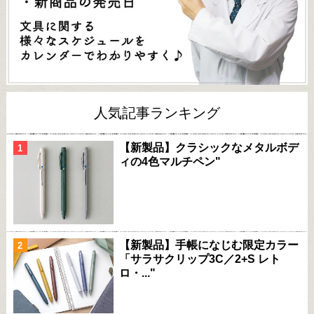
人気記事ランキング
【新製品】クラシックなメタルボデ
ィの4色マルチペン"
【新製品】手帳になじむ限定カラー
「サラサクリップ3C／2+S レト
ロ・..."