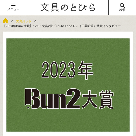
メニュー
検索
文房具ラボ
【2023年Bun2大賞】ベスト文具2位「uni-ball one P」（三菱鉛筆）受賞インタビュー