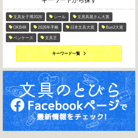
キーワードから探す
文具女子博2026
シール
文房具屋さん大賞
OKB48
2026年手帳
日本文具大賞
Bun2大賞
ペンケース
文具王
キーワード一覧