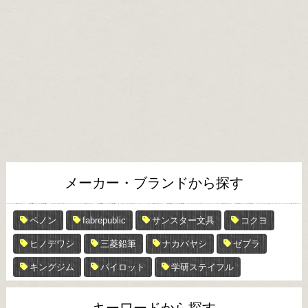
メーカー・ブランドから探す
ペノン
fabrepublic
サンスター文具
コクヨ
ヒノデワシ
三菱鉛筆
ナカバヤシ
ゼブラ
キングジム
パイロット
学研ステイフル