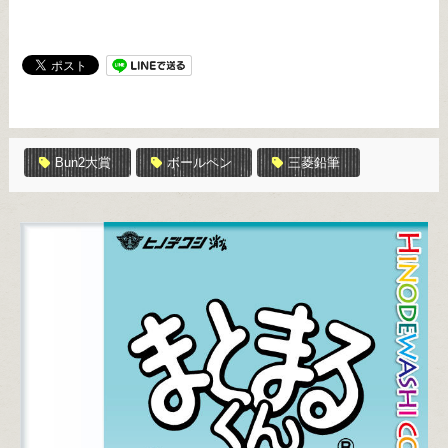
Bun2大賞
ボールペン
三菱鉛筆