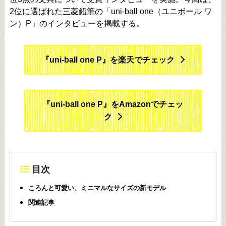
2位に選ばれた
三菱鉛筆
の「uni-ball one（ユニボール ワ
ン）P」のインタビューを掲載する。
『uni-ball one P』を楽天でチェック
『uni-ball one P』をAmazonでチェッ
ク
目次
ころんと可愛い、ミニマルなサイズの新モデル
関連記事