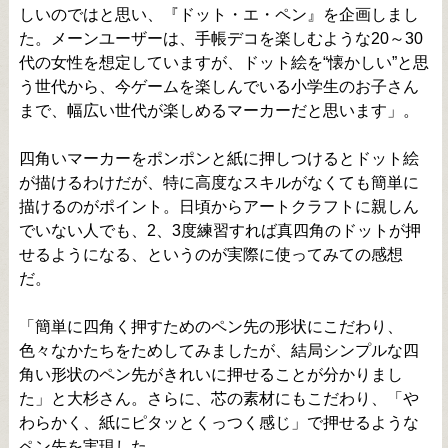
しいのではと思い、『ドット・エ・ペン』を企画しまし
た。メーンユーザーは、手帳デコを楽しむような20～30
代の女性を想定していますが、ドット絵を“懐かしい”と思
う世代から、今ゲームを楽しんでいる小学生のお子さん
まで、幅広い世代が楽しめるマーカーだと思います」。
四角いマーカーをポンポンと紙に押しつけるとドット絵
が描けるわけだが、特に高度なスキルがなくても簡単に
描けるのがポイント。日頃からアートクラフトに親しん
でいない人でも、2、3度練習すれば真四角のドットが押
せるようになる、というのが実際に使ってみての感想
だ。
「簡単に四角く押すためのペン先の形状にこだわり、
色々なかたちをためしてみましたが、結局シンプルな四
角い形状のペン先がきれいに押せることが分かりまし
た」と大杉さん。さらに、芯の素材にもこだわり、「や
わらかく、紙にピタッとくっつく感じ」で押せるような
ペン先を実現した。