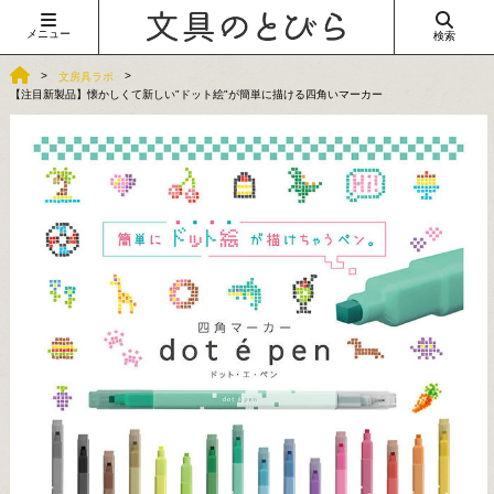
メニュー
検索
文房具ラボ
【注目新製品】懐かしくて新しい"ドット絵"が簡単に描ける四角いマーカー