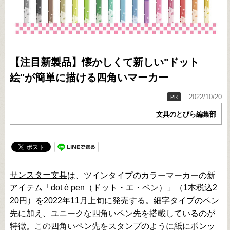
【注目新製品】懐かしくて新しい"ドット
絵"が簡単に描ける四角いマーカー
2022/10/20
PR
文具のとびら編集部
サンスター文具
は、ツインタイプのカラーマーカーの新
アイテム「dot é pen（ドット・エ・ペン）」（1本税込2
20円）を2022年11月上旬に発売する。細字タイプのペン
先に加え、ユニークな四角いペン先を搭載しているのが
特徴。この四角いペン先をスタンプのように紙にポンッ