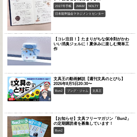
2027年手帳
JMAM
NOLTY
日本能率協会マネジメントセンター
【コレ注目！】たまりがちな保冷剤がかわ
いい消臭ジェルに！夏休みに楽しむ簡単工
作
文具王の動画解説【週刊文具のとびら】
2026年8月5日20:30〜
Bun2
ブング・ジャム
文具王
【お知らせ】文具フリーマガジン「Bun2」
の定期購読者を募集しています！
Bun2