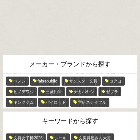
メーカー・ブランドから探す
ペノン
fabrepublic
サンスター文具
コクヨ
ヒノデワシ
三菱鉛筆
ナカバヤシ
ゼブラ
キングジム
パイロット
学研ステイフル
キーワードから探す
文具女子博2026
シール
文房具屋さん大賞