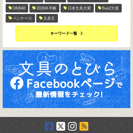
OKB48
2026年手帳
日本文具大賞
Bun2大賞
ペンケース
文具王
キーワード一覧