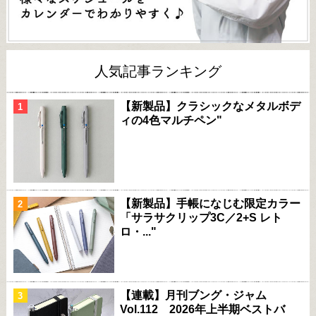
人気記事ランキング
【新製品】クラシックなメタルボデ
ィの4色マルチペン"
【新製品】手帳になじむ限定カラー
「サラサクリップ3C／2+S レト
ロ・..."
【連載】月刊ブング・ジャム
Vol.112 2026年上半期ベストバ