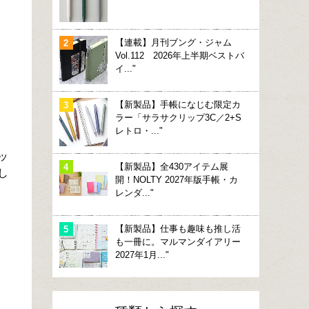
【連載】月刊ブング・ジャム
Vol.112 2026年上半期ベストバ
イ..."
【新製品】手帳になじむ限定カ
ラー「サラサクリップ3C／2+S
レトロ・..."
ッ
【新製品】全430アイテム展
し
開！NOLTY 2027年版手帳・カ
レンダ..."
【新製品】仕事も趣味も推し活
も一冊に。マルマンダイアリー
2027年1月..."