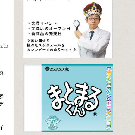
く
02/18
透
雰
デ
イ