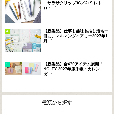
「サラサクリップ3C／2+S レト
ロ・..."
【新製品】仕事も趣味も推し活も一
冊に。マルマンダイアリー2027年1
月..."
【新製品】全430アイテム展開！
NOLTY 2027年版手帳・カレン
ダ..."
種類から探す