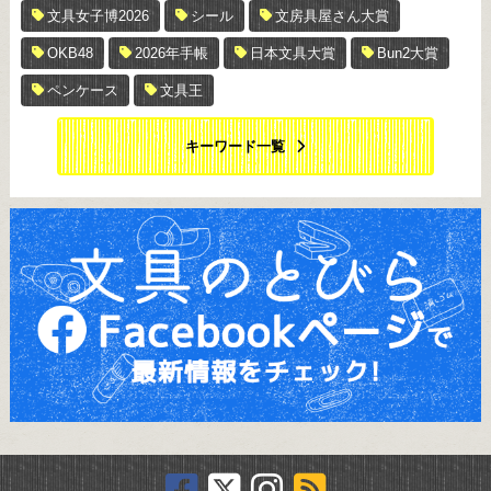
文具女子博2026
シール
文房具屋さん大賞
OKB48
2026年手帳
日本文具大賞
Bun2大賞
ペンケース
文具王
キーワード一覧