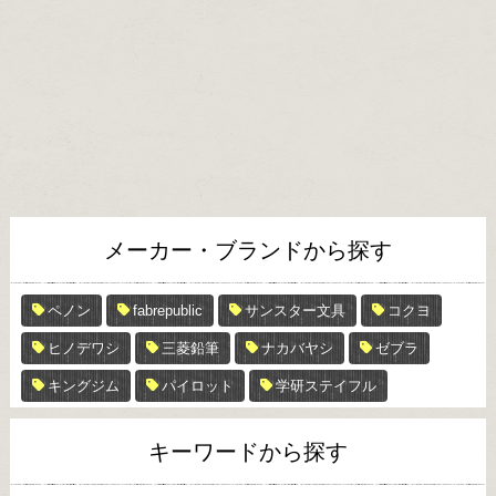
メーカー・ブランドから探す
ペノン
fabrepublic
サンスター文具
コクヨ
ヒノデワシ
三菱鉛筆
ナカバヤシ
ゼブラ
キングジム
パイロット
学研ステイフル
キーワードから探す