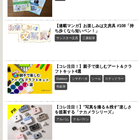
【連載マンガ】お楽しみは文房具 #108「持
ち歩くなら短いペン！」
サンスター文具
三菱鉛筆
【コレ注目！】親子で楽しむアート＆クラ
フトキット4選
Gakken
シヤチハタ
シール
ステッドラー
色鉛筆
【コレ注目！】"写真を撮る＆残す"楽しさ
PR
を提案する「ナカメラシリーズ」
アルバム
ナカバヤシ