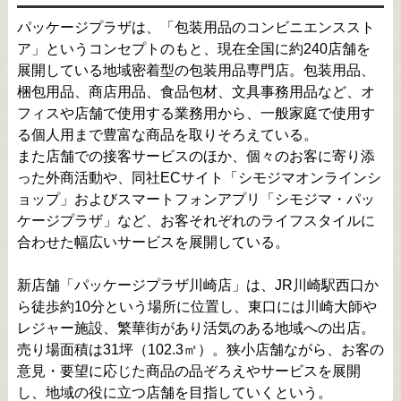
パッケージプラザは、「包装用品のコンビニエンススト
ア」というコンセプトのもと、現在全国に約240店舗を
展開している地域密着型の包装用品専門店。包装用品、
梱包用品、商店用品、食品包材、文具事務用品など、オ
フィスや店舗で使用する業務用から、一般家庭で使用す
る個人用まで豊富な商品を取りそろえている。
また店舗での接客サービスのほか、個々のお客に寄り添
った外商活動や、同社ECサイト「シモジマオンラインシ
ョップ」およびスマートフォンアプリ「シモジマ・パッ
ケージプラザ」など、お客それぞれのライフスタイルに
合わせた幅広いサービスを展開している。
新店舗「パッケージプラザ川崎店」は、JR川崎駅西口か
ら徒歩約10分という場所に位置し、東口には川崎大師や
レジャー施設、繁華街があり活気のある地域への出店。
売り場面積は31坪（102.3㎡）。狭小店舗ながら、お客の
意見・要望に応じた商品の品ぞろえやサービスを展開
し、地域の役に立つ店舗を目指していくという。