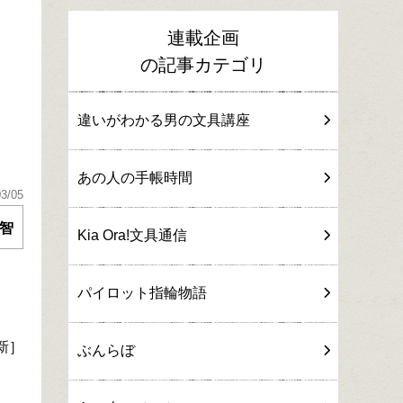
連載企画
の記事カテゴリ
違いがわかる男の文具講座
」
あの人の手帳時間
03/05
智
Kia Ora!文具通信
パイロット指輪物語
新］
ぶんらぼ