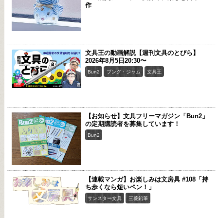
作
文具王の動画解説【週刊文具のとびら】
2026年8月5日20:30〜
Bun2
ブング・ジャム
文具王
【お知らせ】文具フリーマガジン「Bun2」
の定期購読者を募集しています！
Bun2
【連載マンガ】お楽しみは文房具 #108「持
ち歩くなら短いペン！」
サンスター文具
三菱鉛筆