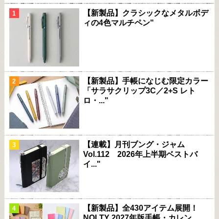
【新製品】クラシックなメタルボデ
ィの4色マルチペン"
【新製品】手帳になじむ限定カラー
「サラサクリップ3C／2+S レト
ロ・..."
【連載】月刊ブング・ジャム
Vol.112 2026年上半期ベストバ
イ..."
【新製品】全430アイテム展開！
NOLTY 2027年版手帳・カレン