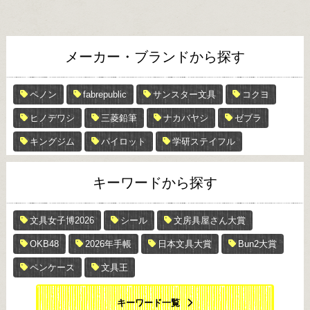
メーカー・ブランドから探す
ペノン
fabrepublic
サンスター文具
コクヨ
ヒノデワシ
三菱鉛筆
ナカバヤシ
ゼブラ
キングジム
パイロット
学研ステイフル
キーワードから探す
文具女子博2026
シール
文房具屋さん大賞
OKB48
2026年手帳
日本文具大賞
Bun2大賞
ペンケース
文具王
キーワード一覧