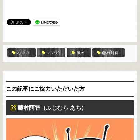
ハンコ
マンガ
漫画
藤村阿智
この記事にご協力いただいた方
藤村阿智（ふじむら あち）