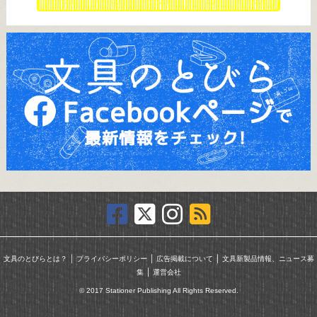
｜
｜
｜
文具のとびらとは？
プライバシーポリシー
広告掲載について
文具新製品情報、ニュース募
｜
集
運営会社
© 2017 Stationer Publishing All Rights Reserved.