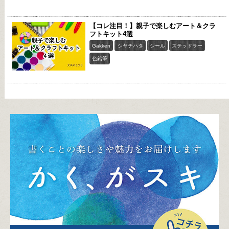
【コレ注目！】親子で楽しむアート＆クラ
フトキット4選
Gakken
シヤチハタ
シール
ステッドラー
色鉛筆