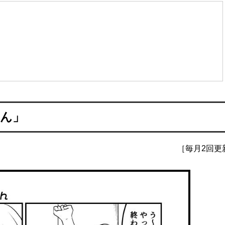
さん」
［毎月2回更