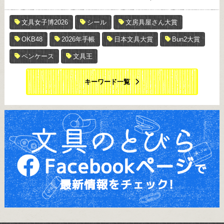
文具女子博2026
シール
文房具屋さん大賞
OKB48
2026年手帳
日本文具大賞
Bun2大賞
ペンケース
文具王
キーワード一覧