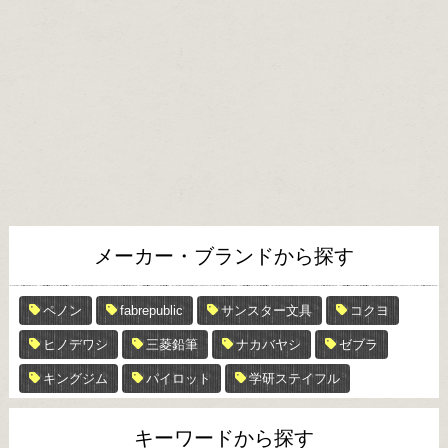
メーカー・ブランドから探す
ペノン
fabrepublic
サンスター文具
コクヨ
ヒノデワシ
三菱鉛筆
ナカバヤシ
ゼブラ
キングジム
パイロット
学研ステイフル
キーワードから探す