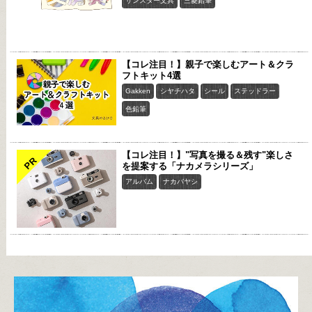
サンスター文具
三菱鉛筆
【コレ注目！】親子で楽しむアート＆クラ
フトキット4選
Gakken
シヤチハタ
シール
ステッドラー
色鉛筆
【コレ注目！】"写真を撮る＆残す"楽しさ
PR
を提案する「ナカメラシリーズ」
アルバム
ナカバヤシ