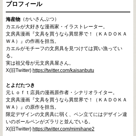
プロフィール
（かいさんぶつ）

海産物
カエルが大好きな漫画家・イラストレーター。

文房具漫画『文具を買うなら異世界で！（ＫＡＤＯＫＡ
ＷＡ）』の作画を担当。

カエルがモチーフの文房具を見つけては買い漁ってい
る。

実は祖父母が元文房具屋さん。

X(旧Twitter) 
https://twitter.com/kaisanbutu
とよだたつき
元Ｌｏｆｔ店員の漫画原作者・シナリオライター。

文房具漫画『文具を買うなら異世界で！（ＫＡＤＯＫＡ
ＷＡ）』の原作を担当。

限定デザインの文房具に弱く、ペン立てにはデザイン違
いのボールペンがズラリと並んでいる。

X(旧Twitter) 
https://twitter.com/mimihane2