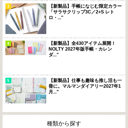
【新製品】手帳になじむ限定カラー
「サラサクリップ3C／2+S レト
ロ・..."
【新製品】全430アイテム展開！
NOLTY 2027年版手帳・カレン
ダ..."
【新製品】仕事も趣味も推し活も一
冊に。マルマンダイアリー2027年1
月..."
種類から探す