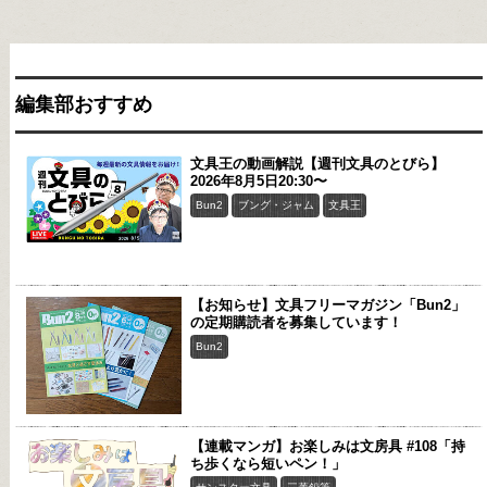
編集部おすすめ
文具王の動画解説【週刊文具のとびら】
2026年8月5日20:30〜
Bun2
ブング・ジャム
文具王
【お知らせ】文具フリーマガジン「Bun2」
の定期購読者を募集しています！
Bun2
【連載マンガ】お楽しみは文房具 #108「持
ち歩くなら短いペン！」