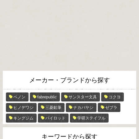
メーカー・ブランドから探す
ペノン
fabrepublic
サンスター文具
コクヨ
ヒノデワシ
三菱鉛筆
ナカバヤシ
ゼブラ
キングジム
パイロット
学研ステイフル
キーワードから探す