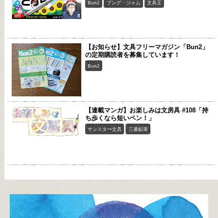
Bun2
ブング・ジャム
文具王
【お知らせ】文具フリーマガジン「Bun2」
の定期購読者を募集しています！
Bun2
【連載マンガ】お楽しみは文房具 #108「持
ち歩くなら短いペン！」
サンスター文具
三菱鉛筆