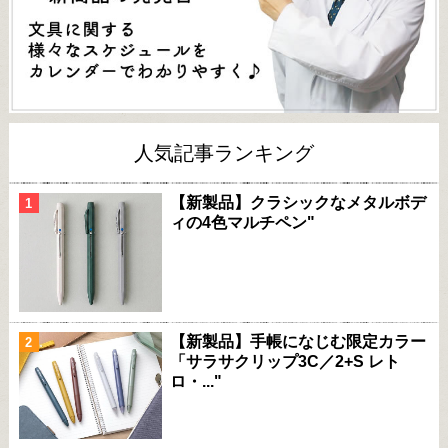
人気記事ランキング
【新製品】クラシックなメタルボデ
ィの4色マルチペン"
【新製品】手帳になじむ限定カラー
「サラサクリップ3C／2+S レト
ロ・..."