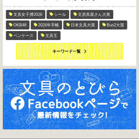
文具女子博2026
シール
文房具屋さん大賞
OKB48
2026年手帳
日本文具大賞
Bun2大賞
ペンケース
文具王
キーワード一覧