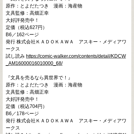
原作：とよだたつき　漫画：海産物

文具監修：高畑正幸

大好評発売中！

定価（税込627円）

B6／162ページ

発行 株式会社ＫＡＤＯＫＡＷＡ　アスキー・メディアワ
ークス

試し読み 
https://comic-walker.com/contents/detail/KDCW
_AM16000016010000_68/
『文具を売るなら異世界で！』

原作：とよだたつき　漫画：海産物

文具監修：高畑正幸

大好評発売中！

定価（税込704円）

B6／178ページ

発行 株式会社ＫＡＤＯＫＡＷＡ　アスキー・メディアワ
ークス