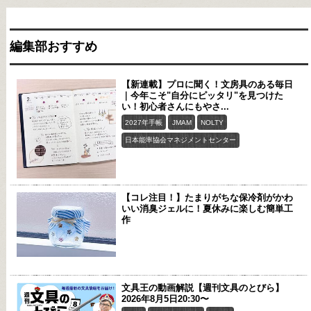
編集部おすすめ
【新連載】プロに聞く！文房具のある毎日
｜今年こそ"自分にピッタリ"を見つけた
い！初心者さんにもやさ...
2027年手帳
JMAM
NOLTY
日本能率協会マネジメントセンター
【コレ注目！】たまりがちな保冷剤がかわ
いい消臭ジェルに！夏休みに楽しむ簡単工
作
文具王の動画解説【週刊文具のとびら】
2026年8月5日20:30〜