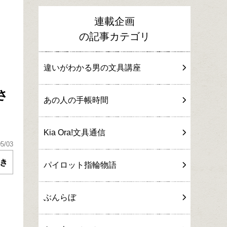
連載企画
の記事カテゴリ
違いがわかる男の文具講座
さ
あの人の手帳時間
Kia Ora!文具通信
05/03
つき
パイロット指輪物語
ぶんらぼ