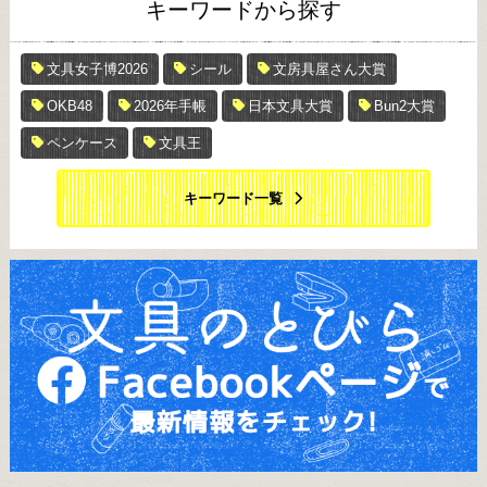
キーワードから探す
文具女子博2026
シール
文房具屋さん大賞
OKB48
2026年手帳
日本文具大賞
Bun2大賞
ペンケース
文具王
キーワード一覧