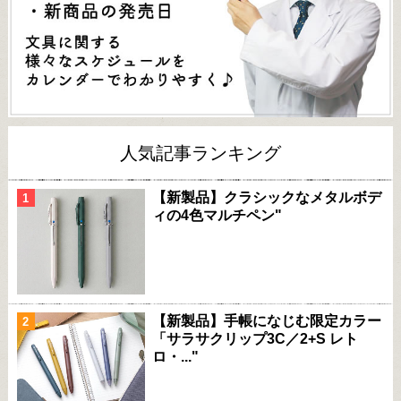
人気記事ランキング
【新製品】クラシックなメタルボデ
ィの4色マルチペン"
【新製品】手帳になじむ限定カラー
「サラサクリップ3C／2+S レト
ロ・..."