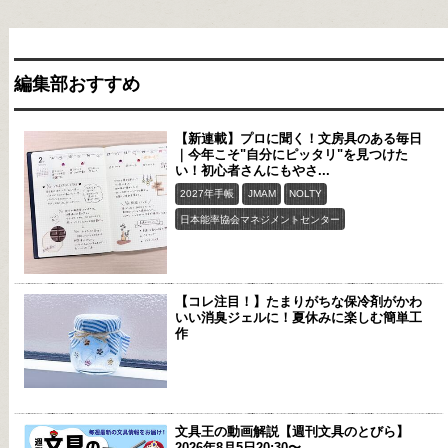
編集部おすすめ
【新連載】プロに聞く！文房具のある毎日
｜今年こそ"自分にピッタリ"を見つけた
い！初心者さんにもやさ...
2027年手帳
JMAM
NOLTY
日本能率協会マネジメントセンター
【コレ注目！】たまりがちな保冷剤がかわ
いい消臭ジェルに！夏休みに楽しむ簡単工
作
文具王の動画解説【週刊文具のとびら】
2026年8月5日20:30〜