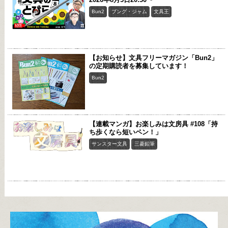
Bun2
ブング・ジャム
文具王
【お知らせ】文具フリーマガジン「Bun2」
の定期購読者を募集しています！
Bun2
【連載マンガ】お楽しみは文房具 #108「持
ち歩くなら短いペン！」
サンスター文具
三菱鉛筆