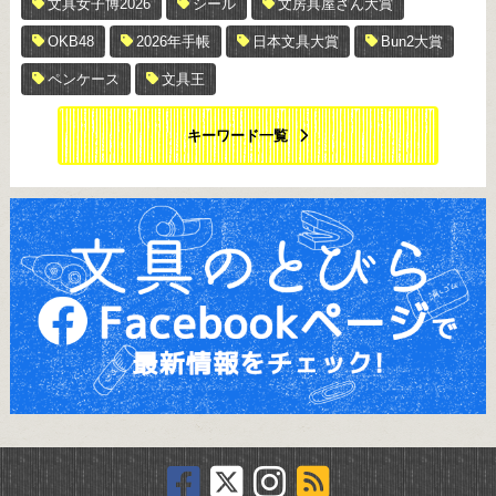
文具女子博2026
シール
文房具屋さん大賞
OKB48
2026年手帳
日本文具大賞
Bun2大賞
ペンケース
文具王
キーワード一覧