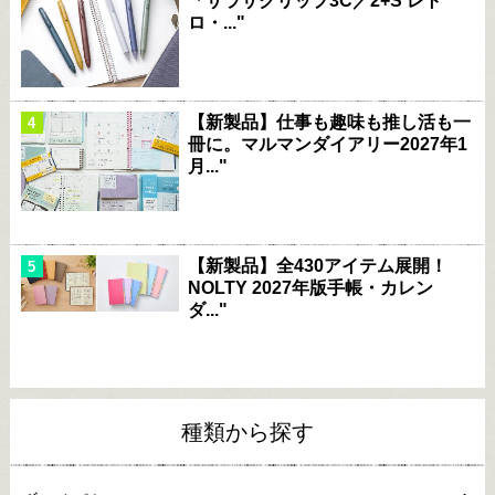
「サラサクリップ3C／2+S レト
ロ・..."
【新製品】仕事も趣味も推し活も一
冊に。マルマンダイアリー2027年1
月..."
【新製品】全430アイテム展開！
NOLTY 2027年版手帳・カレン
ダ..."
種類から探す