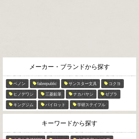
メーカー・ブランドから探す
ペノン
fabrepublic
サンスター文具
コクヨ
ヒノデワシ
三菱鉛筆
ナカバヤシ
ゼブラ
キングジム
パイロット
学研ステイフル
キーワードから探す