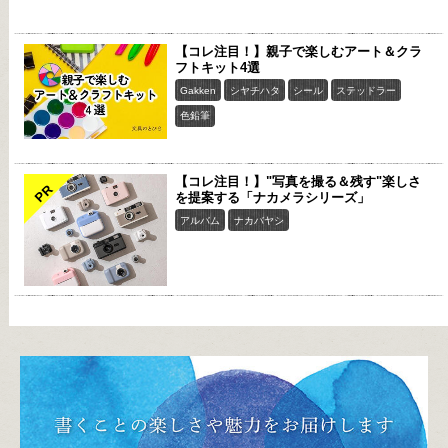
【コレ注目！】親子で楽しむアート＆クラ
フトキット4選
Gakken
シヤチハタ
シール
ステッドラー
色鉛筆
【コレ注目！】"写真を撮る＆残す"楽しさ
PR
を提案する「ナカメラシリーズ」
アルバム
ナカバヤシ