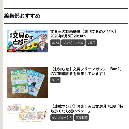
編集部おすすめ
文具王の動画解説【週刊文具のとびら】
2026年8月5日20:30〜
Bun2
ブング・ジャム
文具王
【お知らせ】文具フリーマガジン「Bun2」
の定期購読者を募集しています！
Bun2
【連載マンガ】お楽しみは文房具 #108「持
ち歩くなら短いペン！」
サンスター文具
三菱鉛筆