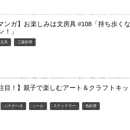
マンガ】お楽しみは文房具 #108「持ち歩く
ン！」
ー文具
三菱鉛筆
注目！】親子で楽しむアート＆クラフトキッ
シヤチハタ
シール
ステッドラー
色鉛筆