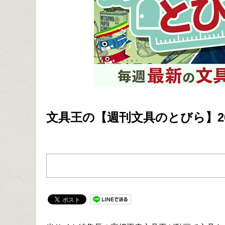
文具王の【週刊文具のとびら】202