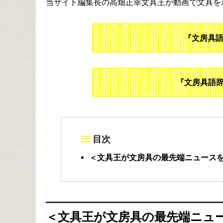
当サイト編集長の高畑正幸文具王が動画で文具を
『文房具
『文房具語辞
目次
＜文具王が文房具の最先端ニュース
＜文具王が文房具の最先端ニュ