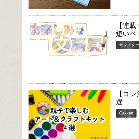
【連載
短いペ
サンスタ
【コレ
選
Gakken