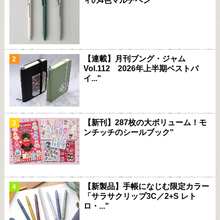
ィの4色マルチペン"
【連載】月刊ブング・ジャム
Vol.112 2026年上半期ベストバ
イ..."
【新刊】287枚の大ボリューム！モ
ンチッチのシールブック"
【新製品】手帳になじむ限定カラー
「サラサクリップ3C／2+S レト
ロ・..."