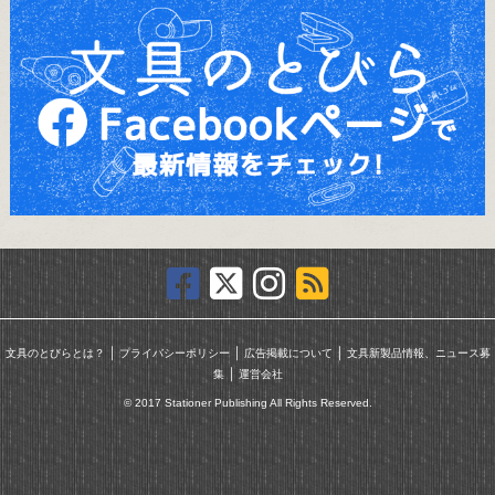
｜
｜
｜
文具のとびらとは？
プライバシーポリシー
広告掲載について
文具新製品情報、ニュース募
｜
集
運営会社
© 2017 Stationer Publishing All Rights Reserved.