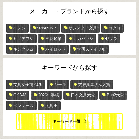
メーカー・ブランドから探す
ペノン
fabrepublic
サンスター文具
コクヨ
ヒノデワシ
三菱鉛筆
ナカバヤシ
ゼブラ
キングジム
パイロット
学研ステイフル
キーワードから探す
文具女子博2026
シール
文房具屋さん大賞
OKB48
2026年手帳
日本文具大賞
Bun2大賞
ペンケース
文具王
キーワード一覧