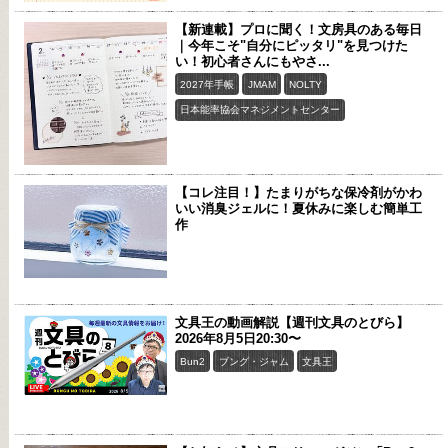
【新連載】プロに聞く！文房具のある毎日
｜今年こそ"自分にピッタリ"を見つけた
い！初心者さんにもやさ...
2027年手帳
JMAM
NOLTY
日本能率協会マネジメントセンター
【コレ注目！】たまりがちな保冷剤がかわ
いい消臭ジェルに！夏休みに楽しむ簡単工
作
文具王の動画解説【週刊文具のとびら】
2026年8月5日20:30〜
Bun2
ブング・ジャム
文具王