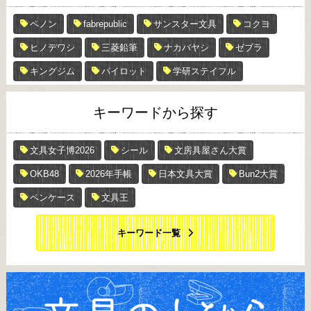
ペノン
fabrepublic
サンスター文具
コクヨ
ヒノデワシ
三菱鉛筆
ナカバヤシ
ゼブラ
キングジム
パイロット
学研ステイフル
キーワードから探す
文具女子博2026
シール
文房具屋さん大賞
OKB48
2026年手帳
日本文具大賞
Bun2大賞
ペンケース
文具王
キーワード一覧