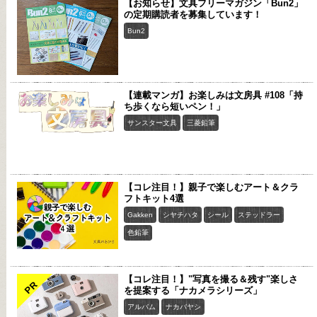
【お知らせ】文具フリーマガジン「Bun2」
の定期購読者を募集しています！
Bun2
【連載マンガ】お楽しみは文房具 #108「持
ち歩くなら短いペン！」
サンスター文具
三菱鉛筆
【コレ注目！】親子で楽しむアート＆クラ
フトキット4選
Gakken
シヤチハタ
シール
ステッドラー
色鉛筆
【コレ注目！】"写真を撮る＆残す"楽しさ
PR
を提案する「ナカメラシリーズ」
アルバム
ナカバヤシ