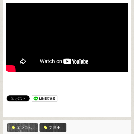
エレコム
文具王