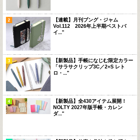
【連載】月刊ブング・ジャム
Vol.112 2026年上半期ベストバ
イ..."
【新製品】手帳になじむ限定カラー
「サラサクリップ3C／2+S レト
ロ・..."
【新製品】全430アイテム展開！
NOLTY 2027年版手帳・カレン
ダ..."