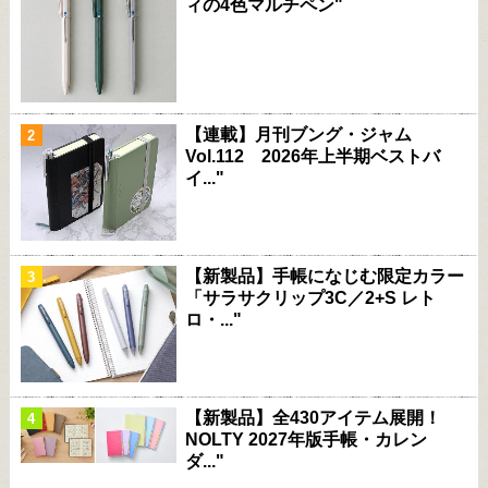
ィの4色マルチペン"
【連載】月刊ブング・ジャム
Vol.112 2026年上半期ベストバ
イ..."
【新製品】手帳になじむ限定カラー
「サラサクリップ3C／2+S レト
ロ・..."
【新製品】全430アイテム展開！
NOLTY 2027年版手帳・カレン
ダ..."