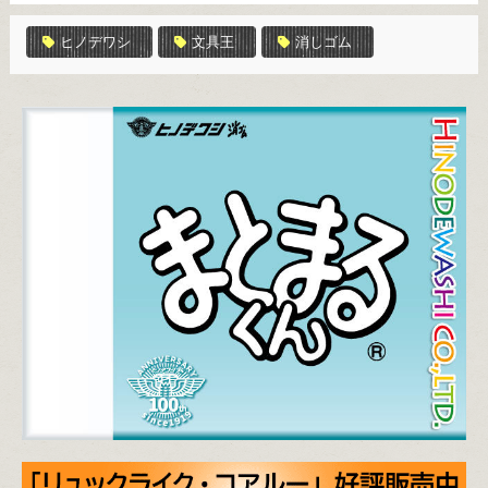
ヒノデワシ
文具王
消しゴム