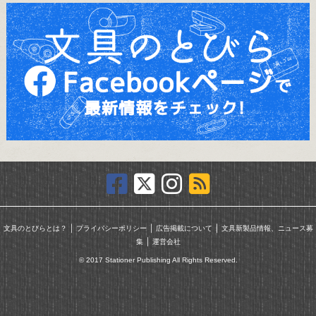
｜
｜
｜
文具のとびらとは？
プライバシーポリシー
広告掲載について
文具新製品情報、ニュース募
｜
集
運営会社
© 2017 Stationer Publishing All Rights Reserved.