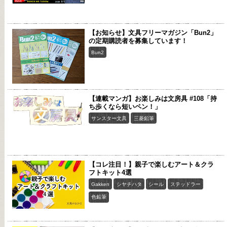
【お知らせ】文具フリーマガジン「Bun2」
の定期購読者を募集しています！
Bun2
【連載マンガ】お楽しみは文房具 #108「持
ち歩くなら短いペン！」
サンスター文具
三菱鉛筆
【コレ注目！】親子で楽しむアート＆クラ
フトキット4選
Gakken
シヤチハタ
シール
ステッドラー
色鉛筆