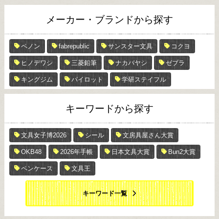
メーカー・ブランドから探す
ペノン
fabrepublic
サンスター文具
コクヨ
ヒノデワシ
三菱鉛筆
ナカバヤシ
ゼブラ
キングジム
パイロット
学研ステイフル
キーワードから探す
文具女子博2026
シール
文房具屋さん大賞
OKB48
2026年手帳
日本文具大賞
Bun2大賞
ペンケース
文具王
キーワード一覧