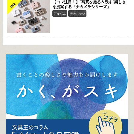
【コレ注目！】"写真を撮る＆残す"楽しさ
PR
を提案する「ナカメラシリーズ」
アルバム
ナカバヤシ