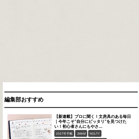
編集部おすすめ
【新連載】プロに聞く！文房具のある毎日
｜今年こそ"自分にピッタリ"を見つけた
い！初心者さんにもやさ...
2027年手帳
JMAM
NOLTY