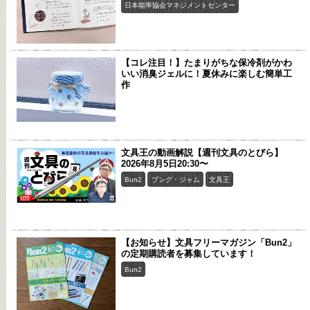
日本能率協会マネジメントセンター
【コレ注目！】たまりがちな保冷剤がかわ
いい消臭ジェルに！夏休みに楽しむ簡単工
作
文具王の動画解説【週刊文具のとびら】
2026年8月5日20:30〜
Bun2
ブング・ジャム
文具王
【お知らせ】文具フリーマガジン「Bun2」
の定期購読者を募集しています！
Bun2