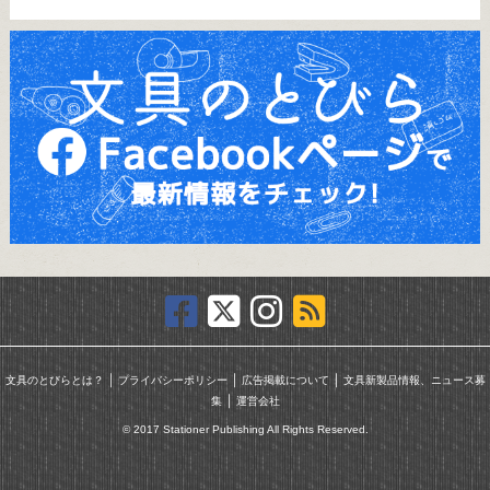
｜
｜
｜
文具のとびらとは？
プライバシーポリシー
広告掲載について
文具新製品情報、ニュース募
｜
集
運営会社
© 2017 Stationer Publishing All Rights Reserved.