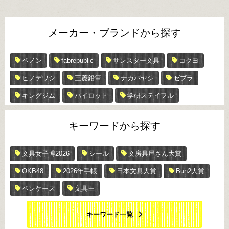
メーカー・ブランドから探す
ペノン
fabrepublic
サンスター文具
コクヨ
ヒノデワシ
三菱鉛筆
ナカバヤシ
ゼブラ
キングジム
パイロット
学研ステイフル
キーワードから探す
文具女子博2026
シール
文房具屋さん大賞
OKB48
2026年手帳
日本文具大賞
Bun2大賞
ペンケース
文具王
キーワード一覧