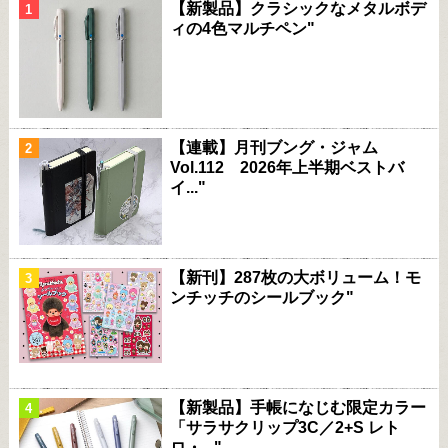
【新製品】クラシックなメタルボデ
ィの4色マルチペン"
【連載】月刊ブング・ジャム
Vol.112 2026年上半期ベストバ
イ..."
【新刊】287枚の大ボリューム！モ
ンチッチのシールブック"
【新製品】手帳になじむ限定カラー
「サラサクリップ3C／2+S レト
ロ・..."