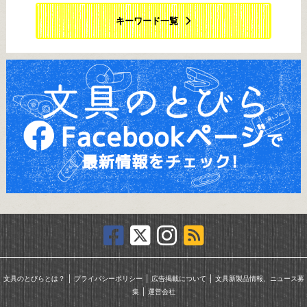
キーワード一覧
｜
｜
｜
文具のとびらとは？
プライバシーポリシー
広告掲載について
文具新製品情報、ニュース募
｜
集
運営会社