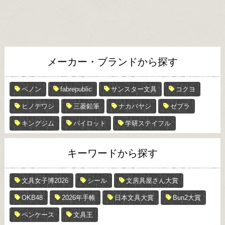
メーカー・ブランドから探す
ペノン
fabrepublic
サンスター文具
コクヨ
ヒノデワシ
三菱鉛筆
ナカバヤシ
ゼブラ
キングジム
パイロット
学研ステイフル
キーワードから探す
文具女子博2026
シール
文房具屋さん大賞
OKB48
2026年手帳
日本文具大賞
Bun2大賞
ペンケース
文具王