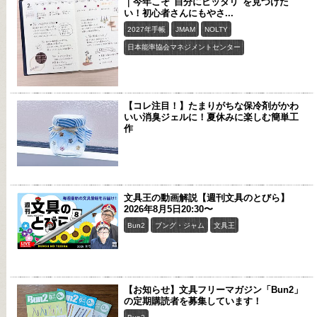
｜今年こそ"自分にピッタリ"を見つけた
い！初心者さんにもやさ...
2027年手帳
JMAM
NOLTY
日本能率協会マネジメントセンター
【コレ注目！】たまりがちな保冷剤がかわ
いい消臭ジェルに！夏休みに楽しむ簡単工
作
文具王の動画解説【週刊文具のとびら】
2026年8月5日20:30〜
Bun2
ブング・ジャム
文具王
【お知らせ】文具フリーマガジン「Bun2」
の定期購読者を募集しています！