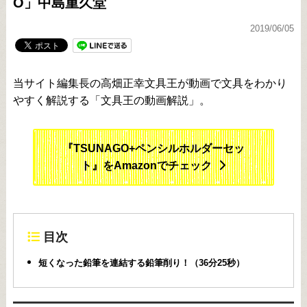
O」中島重久堂
2019/06/05
当サイト編集長の高畑正幸文具王が動画で文具をわかり
やすく解説する「文具王の動画解説」。
『TSUNAGO+ペンシルホルダーセッ
ト』をAmazonでチェック
目次
短くなった鉛筆を連結する鉛筆削り！（36分25秒）