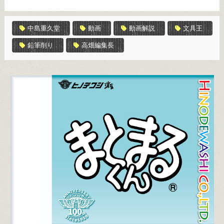
中島重久堂
動画
動画解説
文具王
鉛筆削り
高畑編集長