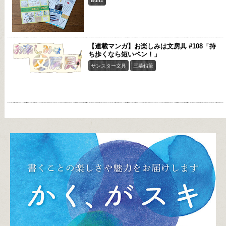
Bun2
【連載マンガ】お楽しみは文房具 #108「持
ち歩くなら短いペン！」
サンスター文具
三菱鉛筆