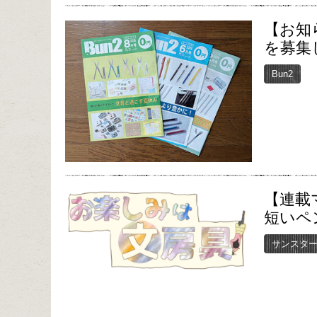
【お知
を募集
Bun2
【連載
短いペ
サンスタ