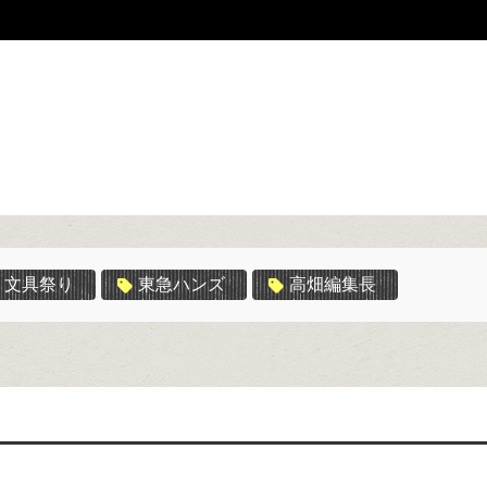
文具祭り
東急ハンズ
高畑編集長