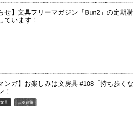
らせ】文具フリーマガジン「Bun2」の定期
しています！
マンガ】お楽しみは文房具 #108「持ち歩く
ン！」
ー文具
三菱鉛筆