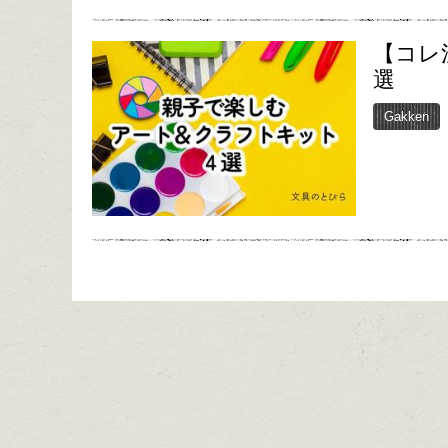
【コレ
選
Gakken