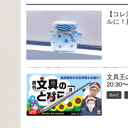
【コレ
ルに！
文具王
20:30
Bun2