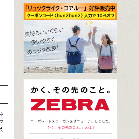
ネ
マ
え