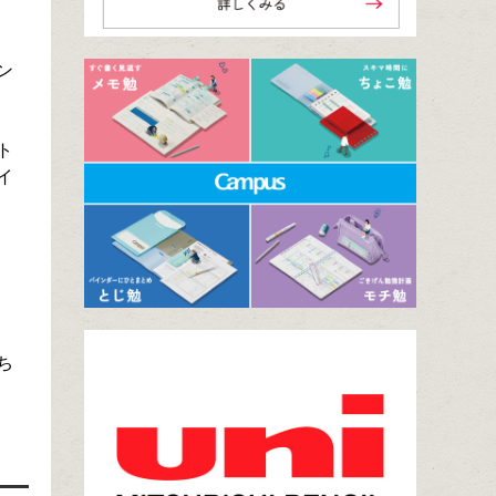
ン
ト
イ
ち