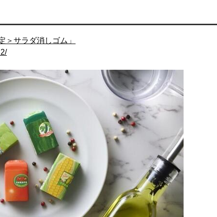
定＞サラダ消しゴム」
2/