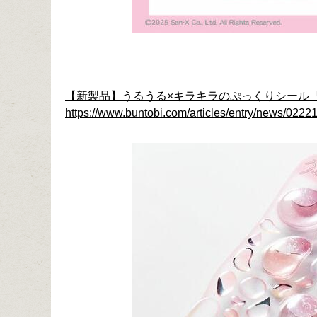
【新製品】うるうる×キラキラのぷっくりシール
https://www.buntobi.com/articles/entry/news/02221