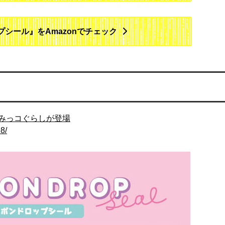
シール』をAmazonでチェック
みっコぐらしが登場
8/