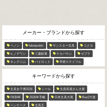
メーカー・ブランドから探す
ペノン
fabrepublic
サンスター文具
コクヨ
ヒノデワシ
三菱鉛筆
ナカバヤシ
ゼブラ
キングジム
パイロット
学研ステイフル
キーワードから探す
文具女子博2026
シール
文房具屋さん大賞
OKB48
2026年手帳
日本文具大賞
Bun2大賞
ペンケース
文具王