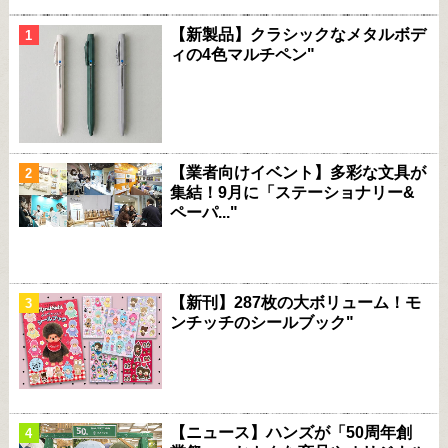
【新製品】クラシックなメタルボデ
ィの4色マルチペン"
【業者向けイベント】多彩な文具が
集結！9月に「ステーショナリー&
ペーパ..."
【新刊】287枚の大ボリューム！モ
ンチッチのシールブック"
【ニュース】ハンズが「50周年創