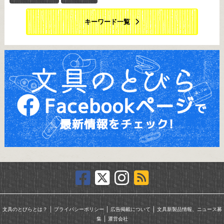
キーワード一覧
｜
｜
｜
文具のとびらとは？
プライバシーポリシー
広告掲載について
文具新製品情報、ニュース募
｜
集
運営会社