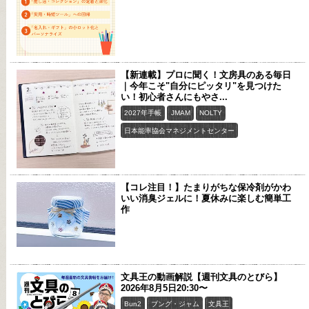
【新連載】プロに聞く！文房具のある毎日
｜今年こそ"自分にピッタリ"を見つけた
い！初心者さんにもやさ...
2027年手帳
JMAM
NOLTY
日本能率協会マネジメントセンター
【コレ注目！】たまりがちな保冷剤がかわ
いい消臭ジェルに！夏休みに楽しむ簡単工
作
文具王の動画解説【週刊文具のとびら】
2026年8月5日20:30〜
Bun2
ブング・ジャム
文具王