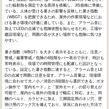
った輻射熱を測定できる黒球を搭載し、JIS規格に準拠し
ている。人体が受ける暑さの影響を反映した暑さ指数
（WBGT）を把握できるため、屋外の作業現場などにお
ける暑さ環境の評価に適している。また、アラーム音に
加えてLEDの点滅でも危険状態を知らせるため、工場や
建設現場など、周囲の音が大きい場所でも危険に気づき
やすい。
暑さ指数（WBGT）を大きく表示するとともに、注意／
警戒／厳重警戒／危険の4段階をバー表示で示す。時計も
常時表示し、現場での時間管理にも配慮した設計となっ
ている。設定した暑さ指数に達すると、アラーム音とLE
Dの点滅で周囲に注意を促す。アラーム音量は、現場環
境に合わせて大／小／消音の3段階から選択できる。ボタ
ン操作で「室内モード」と「室外モード」の切り替えが
可能で、屋内から屋外の現場まで幅広く対応。また、同
梱のベルト、カラビナに加え、三脚固定用のネジ穴、壁
掛け用のフック穴を備えており、状況に合わせた方法で