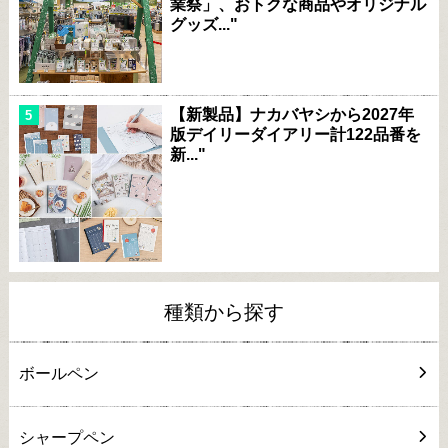
業祭」、おトクな商品やオリジナル
グッズ..."
【新製品】ナカバヤシから2027年
版デイリーダイアリー計122品番を
新..."
種類から探す
ボールペン
シャープペン