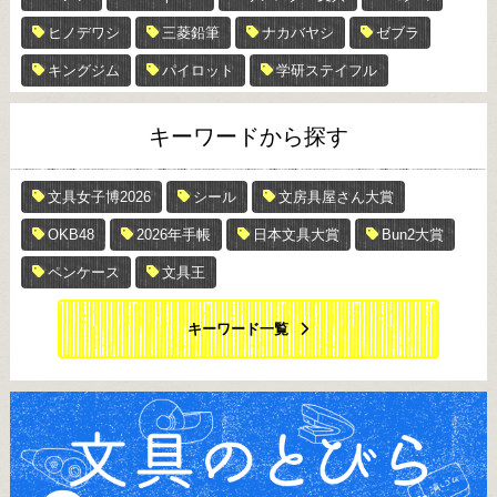
ヒノデワシ
三菱鉛筆
ナカバヤシ
ゼブラ
キングジム
パイロット
学研ステイフル
キーワードから探す
文具女子博2026
シール
文房具屋さん大賞
OKB48
2026年手帳
日本文具大賞
Bun2大賞
ペンケース
文具王
キーワード一覧