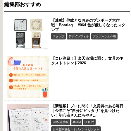
編集部おすすめ
【連載】他故となおみのブンボーグ大作
戦！Bootleg #064 色が優しくなったスタ
ンプ
スタンプ
デザインフィル
ブンボーグ大作戦
【コレ注目！】楽天市場に聞く。文具のネ
クストトレンド2026
【新連載】プロに聞く！文房具のある毎日
｜今年こそ"自分にピッタリ"を見つけた
い！初心者さんにもやさ...
2027年手帳
JMAM
NOLTY
日本能率協会マネジメントセンター