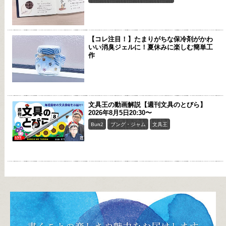
【コレ注目！】たまりがちな保冷剤がかわ
いい消臭ジェルに！夏休みに楽しむ簡単工
作
文具王の動画解説【週刊文具のとびら】
2026年8月5日20:30〜
Bun2
ブング・ジャム
文具王