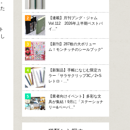
」。
わた
【連載】月刊ブング・ジャム
Vol.112 2026年上半期ベストバ
ト
イ..."
たし
【新刊】287枚の大ボリュー
ム！モンチッチのシールブック"
【新製品】手帳になじむ限定カ
ラー「サラサクリップ3C／2+S
レトロ・..."
【業者向けイベント】多彩な文
具が集結！9月に「ステーショナ
リー&ペーパ..."