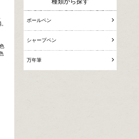
種類から探す
、
ボールペン
場。
シャープペン
色
色
万年筆