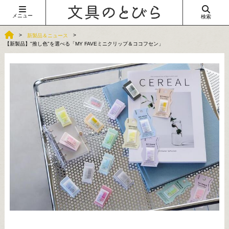
メニュー
検索
新製品＆ニュース
【新製品】"推し色"を選べる「MY FAVEミニクリップ＆ココフセン」