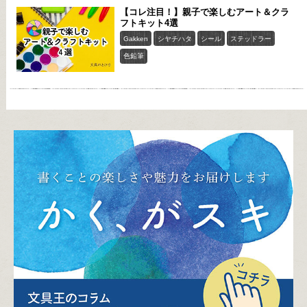
【コレ注目！】親子で楽しむアート＆クラ
フトキット4選
Gakken
シヤチハタ
シール
ステッドラー
色鉛筆