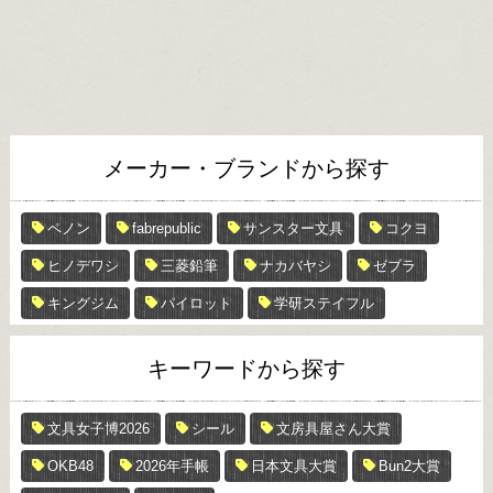
メーカー・ブランドから探す
ペノン
fabrepublic
サンスター文具
コクヨ
ヒノデワシ
三菱鉛筆
ナカバヤシ
ゼブラ
キングジム
パイロット
学研ステイフル
キーワードから探す
文具女子博2026
シール
文房具屋さん大賞
OKB48
2026年手帳
日本文具大賞
Bun2大賞