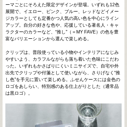
ーマごとにそろえた限定デザインが登場。いずれも12色
展開で、イエロー、ピンク、ブルー、レッドなどイメー
ジカラーとしても定番かつ人気の高い色を中心にライン
アップ。自分の好きな色や、応援している著名人・キャ
ラクターのカラーなど、“推し”（＝MY FAVE）の色を豊
富なバリエーションから選んで楽しめる。
クリップは、普段使っている小物やインテリアになじみ
やすいよう、カラフルながらも落ち着いた色味にこだわ
った。いずれもかさばりにくいミニサイズで、自宅や外
出先でクリップや付箋として使いながら、さりげなく“推
し色”を手元に置いて楽しめる。ふせんケースには金色の
ロゴをあしらい、特別感のある仕上がりとした（通常品
は黒ロゴ）。