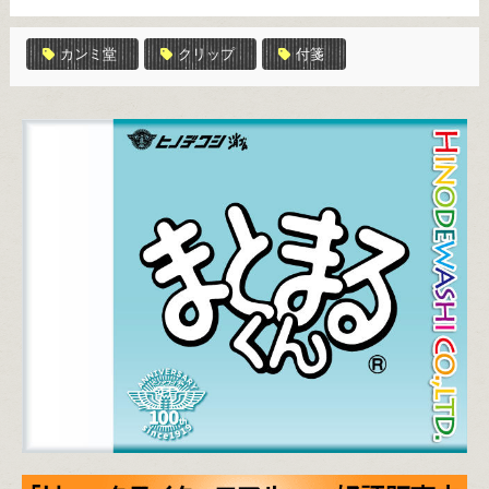
カンミ堂
クリップ
付箋