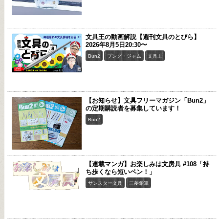
文具王の動画解説【週刊文具のとびら】
2026年8月5日20:30〜
Bun2
ブング・ジャム
文具王
【お知らせ】文具フリーマガジン「Bun2」
の定期購読者を募集しています！
Bun2
【連載マンガ】お楽しみは文房具 #108「持
ち歩くなら短いペン！」
サンスター文具
三菱鉛筆