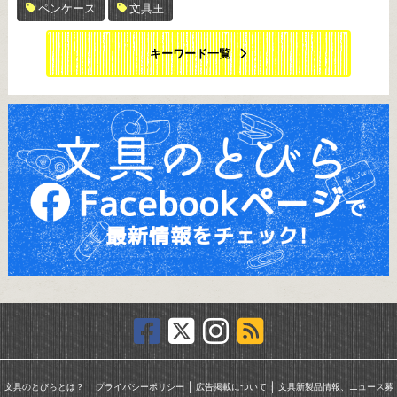
ペンケース
文具王
キーワード一覧
｜
｜
｜
文具のとびらとは？
プライバシーポリシー
広告掲載について
文具新製品情報、ニュース募