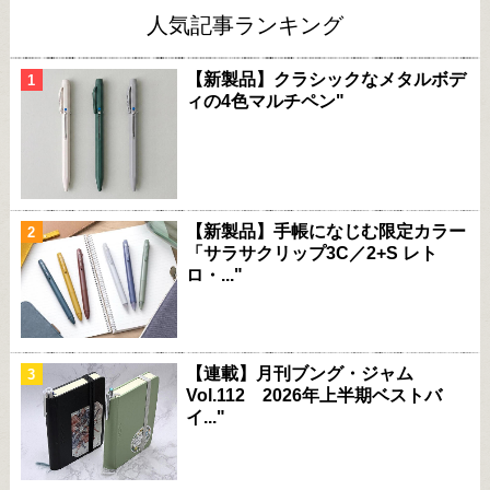
人気記事ランキング
【新製品】クラシックなメタルボデ
ィの4色マルチペン"
【新製品】手帳になじむ限定カラー
「サラサクリップ3C／2+S レト
ロ・..."
【連載】月刊ブング・ジャム
Vol.112 2026年上半期ベストバ
イ..."