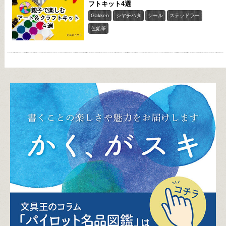
フトキット4選
Gakken
シヤチハタ
シール
ステッドラー
色鉛筆