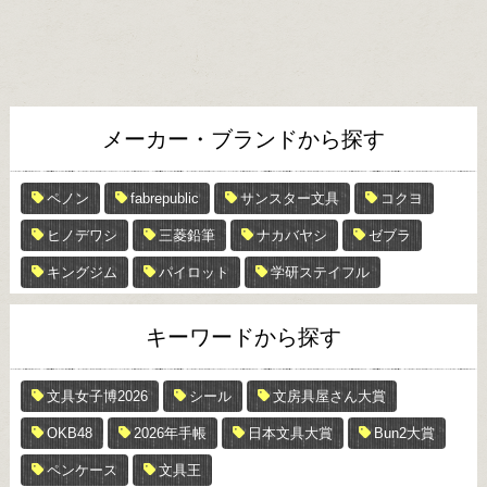
メーカー・ブランドから探す
ペノン
fabrepublic
サンスター文具
コクヨ
ヒノデワシ
三菱鉛筆
ナカバヤシ
ゼブラ
キングジム
パイロット
学研ステイフル
キーワードから探す
文具女子博2026
シール
文房具屋さん大賞
OKB48
2026年手帳
日本文具大賞
Bun2大賞
ペンケース
文具王