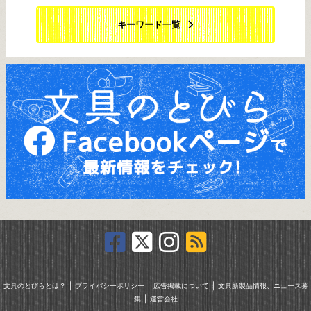
キーワード一覧
｜
｜
｜
文具のとびらとは？
プライバシーポリシー
広告掲載について
文具新製品情報、ニュース募
｜
集
運営会社