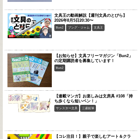
文具王の動画解説【週刊文具のとびら】
2026年8月5日20:30〜
Bun2
ブング・ジャム
文具王
【お知らせ】文具フリーマガジン「Bun2」
の定期購読者を募集しています！
Bun2
【連載マンガ】お楽しみは文房具 #108「持
ち歩くなら短いペン！」
サンスター文具
三菱鉛筆
【コレ注目！】親子で楽しむアート＆クラ