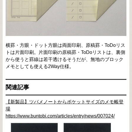
横罫・方眼・ドット方眼は両面印刷、原稿罫・ToDoリス
トは片面印刷。片面印刷の原稿罫・ToDoリストは、裏側
から使うと罫線は若干透けるそうだが、無地のブロック
メモとしても使える2Way仕様。
関連記事
【新製品】ツバメノートからポケットサイズのメモ帳登
場
https://www.buntobi.com/articles/entry/news/007024/