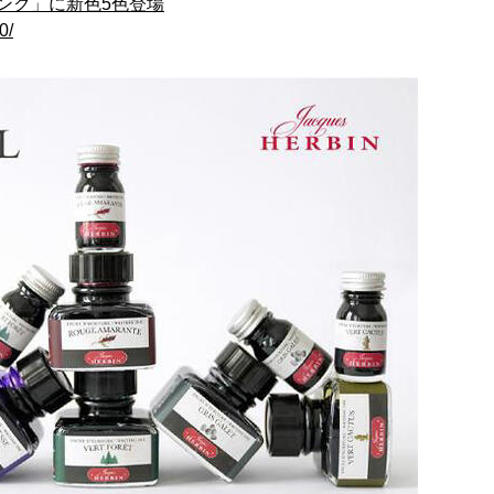
ンク」に新色5色登場
0/