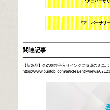
『アニバーサ
『アニバーサリー
関連記事
【新製品】金の微粒子入りインクに待望のミニボ
https://www.buntobi.com/articles/entry/news/02123