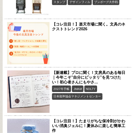
スタンプ
デザインフィル
ブンボーグ大作戦
【コレ注目！】楽天市場に聞く。文具のネ
クストトレンド2026
【新連載】プロに聞く！文房具のある毎日
｜今年こそ"自分にピッタリ"を見つけた
い！初心者さんにもやさ...
2027年手帳
JMAM
NOLTY
日本能率協会マネジメントセンター
【コレ注目！】たまりがちな保冷剤がかわ
いい消臭ジェルに！夏休みに楽しむ簡単工
作