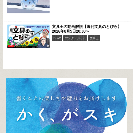
文具王の動画解説【週刊文具のとびら】
2026年8月5日20:30〜
Bun2
ブング・ジャム
文具王