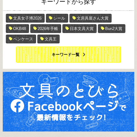
キーワードから探す
文具女子博2026
シール
文房具屋さん大賞
OKB48
2026年手帳
日本文具大賞
Bun2大賞
ペンケース
文具王
キーワード一覧