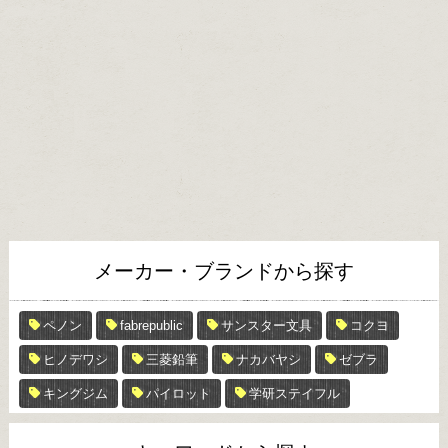
メーカー・ブランドから探す
ペノン
fabrepublic
サンスター文具
コクヨ
ヒノデワシ
三菱鉛筆
ナカバヤシ
ゼブラ
キングジム
パイロット
学研ステイフル