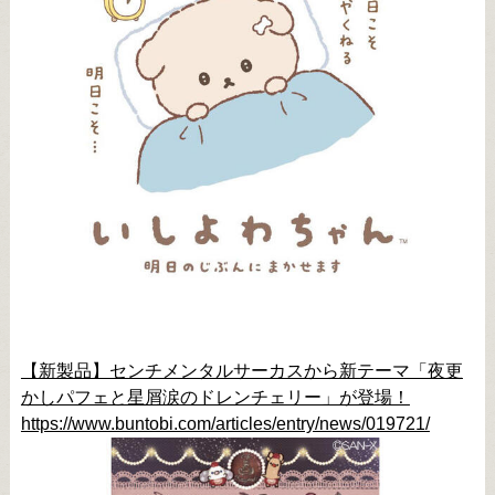
【新製品】センチメンタルサーカスから新テーマ「夜更
かしパフェと星屑涙のドレンチェリー」が登場！
https://www.buntobi.com/articles/entry/news/019721/