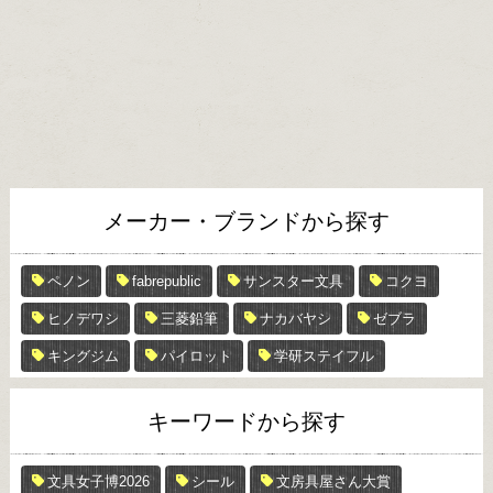
メーカー・ブランドから探す
ペノン
fabrepublic
サンスター文具
コクヨ
ヒノデワシ
三菱鉛筆
ナカバヤシ
ゼブラ
キングジム
パイロット
学研ステイフル
キーワードから探す
文具女子博2026
シール
文房具屋さん大賞