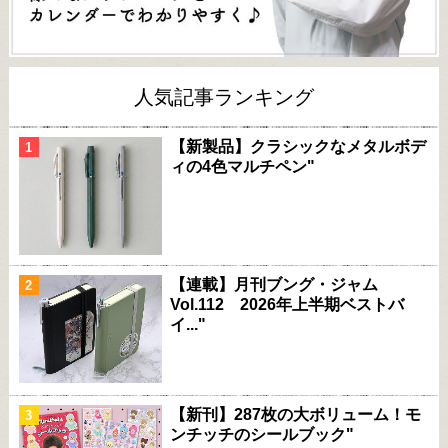
人気記事ランキング
【新製品】クラシックなメタルボデ
ィの4色マルチペン"
【連載】月刊ブング・ジャム
Vol.112 2026年上半期ベストバ
イ..."
【新刊】287枚の大ボリューム！モ
ンチッチのシールブック"