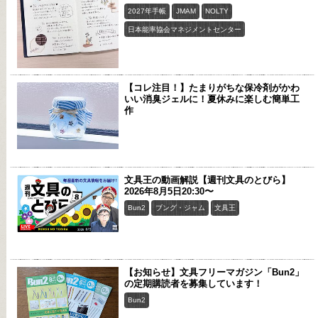
2027年手帳
JMAM
NOLTY
日本能率協会マネジメントセンター
【コレ注目！】たまりがちな保冷剤がかわ
いい消臭ジェルに！夏休みに楽しむ簡単工
作
文具王の動画解説【週刊文具のとびら】
2026年8月5日20:30〜
Bun2
ブング・ジャム
文具王
【お知らせ】文具フリーマガジン「Bun2」
の定期購読者を募集しています！
Bun2