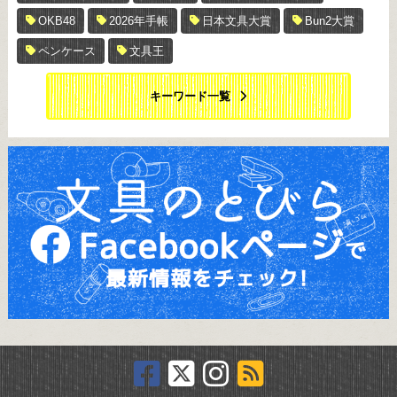
OKB48
2026年手帳
日本文具大賞
Bun2大賞
ペンケース
文具王
キーワード一覧