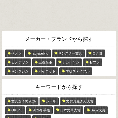
メーカー・ブランドから探す
ペノン
fabrepublic
サンスター文具
コクヨ
ヒノデワシ
三菱鉛筆
ナカバヤシ
ゼブラ
キングジム
パイロット
学研ステイフル
キーワードから探す
文具女子博2026
シール
文房具屋さん大賞
OKB48
2026年手帳
日本文具大賞
Bun2大賞