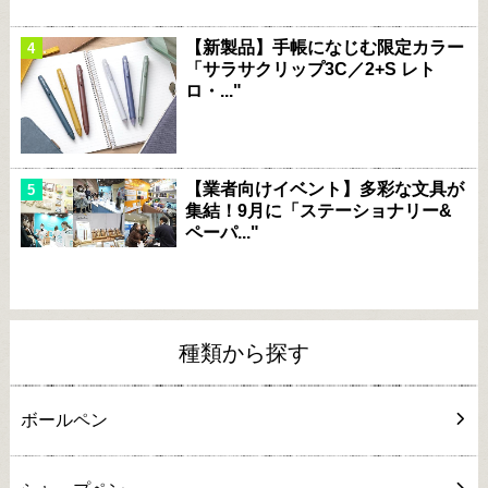
【新製品】手帳になじむ限定カラー
「サラサクリップ3C／2+S レト
ロ・..."
【業者向けイベント】多彩な文具が
集結！9月に「ステーショナリー&
ペーパ..."
種類から探す
ボールペン