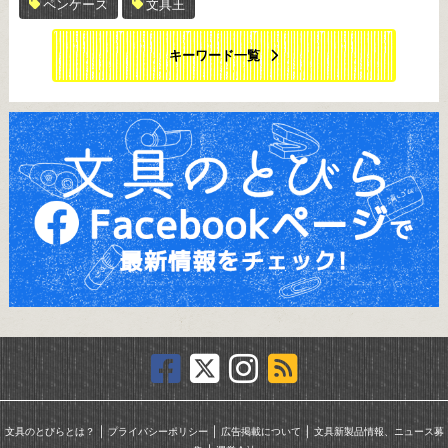
ペンケース
文具王
キーワード一覧
｜
｜
｜
文具のとびらとは？
プライバシーポリシー
広告掲載について
文具新製品情報、ニュース募