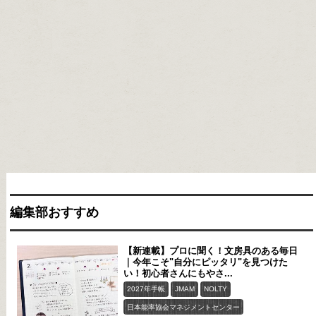
編集部おすすめ
【新連載】プロに聞く！文房具のある毎日
｜今年こそ"自分にピッタリ"を見つけた
い！初心者さんにもやさ...
2027年手帳
JMAM
NOLTY
日本能率協会マネジメントセンター