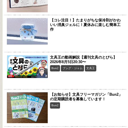
【コレ注目！】たまりがちな保冷剤がかわ
いい消臭ジェルに！夏休みに楽しむ簡単工
作
文具王の動画解説【週刊文具のとびら】
2026年8月5日20:30〜
Bun2
ブング・ジャム
文具王
【お知らせ】文具フリーマガジン「Bun2」
の定期購読者を募集しています！
Bun2