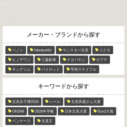
メーカー・ブランドから探す
ペノン
fabrepublic
サンスター文具
コクヨ
ヒノデワシ
三菱鉛筆
ナカバヤシ
ゼブラ
キングジム
パイロット
学研ステイフル
キーワードから探す
文具女子博2026
シール
文房具屋さん大賞
OKB48
2026年手帳
日本文具大賞
Bun2大賞
ペンケース
文具王