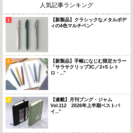
人気記事ランキング
【新製品】クラシックなメタルボデ
ィの4色マルチペン"
【新製品】手帳になじむ限定カラー
「サラサクリップ3C／2+S レト
ロ・..."
【連載】月刊ブング・ジャム
Vol.112 2026年上半期ベストバ
イ..."