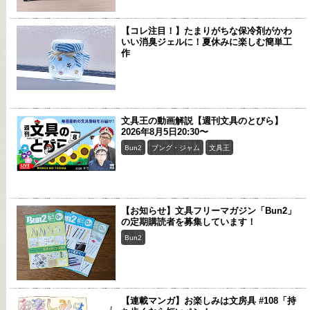
【コレ注目！】たまりがちな保冷剤がかわ
いい消臭ジェルに！夏休みに楽しむ簡単工
作
文具王の動画解説【週刊文具のとびら】
2026年8月5日20:30〜
Bun2
ブング・ジャム
文具王
【お知らせ】文具フリーマガジン「Bun2」
の定期購読者を募集しています！
Bun2
【連載マンガ】お楽しみは文房具 #108「持