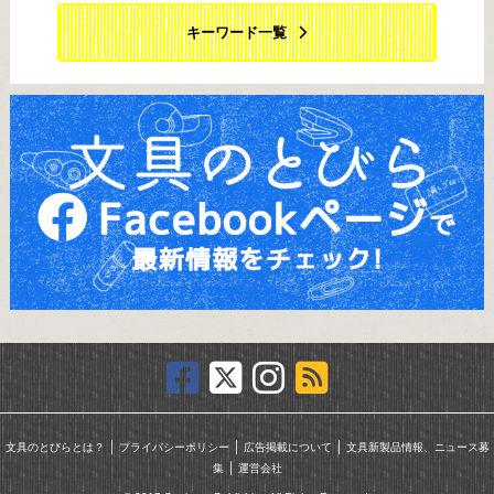
キーワード一覧
｜
｜
｜
文具のとびらとは？
プライバシーポリシー
広告掲載について
文具新製品情報、ニュース募
｜
集
運営会社