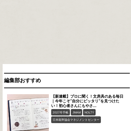
編集部おすすめ
【新連載】プロに聞く！文房具のある毎日
｜今年こそ"自分にピッタリ"を見つけた
い！初心者さんにもやさ...
2027年手帳
JMAM
NOLTY
日本能率協会マネジメントセンター