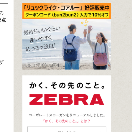
の
3点
ザ