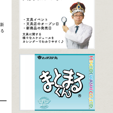
、新
ある