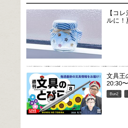
【コレ
ルに！
文具王
20:30
Bun2