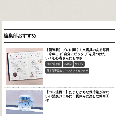
編集部おすすめ
【新連載】プロに聞く！文房具のある毎日
｜今年こそ"自分にピッタリ"を見つけた
い！初心者さんにもやさ...
2027年手帳
JMAM
NOLTY
日本能率協会マネジメントセンター
【コレ注目！】たまりがちな保冷剤がかわ
いい消臭ジェルに！夏休みに楽しむ簡単工
作