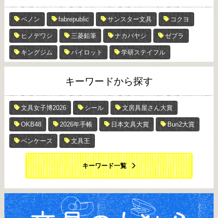
ペノン
fabrepublic
サンスター文具
コクヨ
ヒノデワシ
三菱鉛筆
ナカバヤシ
ゼブラ
キングジム
パイロット
学研ステイフル
キーワードから探す
文具女子博2026
シール
文房具屋さん大賞
OKB48
2026年手帳
日本文具大賞
Bun2大賞
ペンケース
文具王
キーワード一覧