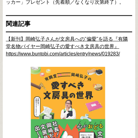
ッカー」プレゼント（先着順／なくなり次第終了）。
関連記事
【新刊】岡崎弘子さんが文房具への"偏愛"を語る『有隣
堂名物バイヤー岡崎弘子の愛すべき文房具の世界』
https://www.buntobi.com/articles/entry/news/019283/