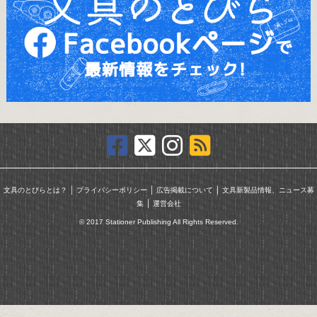
｜
｜
｜
文具のとびらとは？
プライバシーポリシー
広告掲載について
文具新製品情報、ニュース募
｜
集
運営会社
© 2017 Stationer Publishing All Rights Reserved.