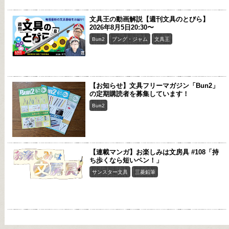
文具王の動画解説【週刊文具のとびら】
2026年8月5日20:30〜
Bun2
ブング・ジャム
文具王
【お知らせ】文具フリーマガジン「Bun2」
の定期購読者を募集しています！
Bun2
【連載マンガ】お楽しみは文房具 #108「持
ち歩くなら短いペン！」
サンスター文具
三菱鉛筆