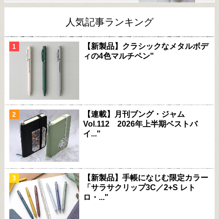
人気記事ランキング
【新製品】クラシックなメタルボデ
ィの4色マルチペン"
【連載】月刊ブング・ジャム
Vol.112 2026年上半期ベストバ
イ..."
【新製品】手帳になじむ限定カラー
「サラサクリップ3C／2+S レト
ロ・..."