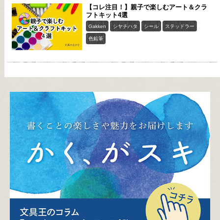
【コレ注目！】親子で楽しむアート＆クラ
フトキット4選
Gakken
シヤチハタ
シール
ステッドラー
色鉛筆