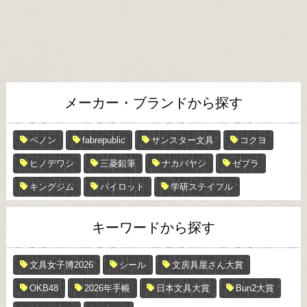
メーカー・ブランドから探す
ペノン
fabrepublic
サンスター文具
コクヨ
ヒノデワシ
三菱鉛筆
ナカバヤシ
ゼブラ
キングジム
パイロット
学研ステイフル
キーワードから探す
文具女子博2026
シール
文房具屋さん大賞
OKB48
2026年手帳
日本文具大賞
Bun2大賞