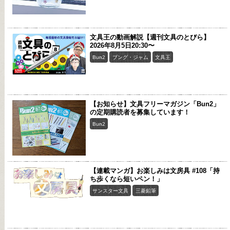
文具王の動画解説【週刊文具のとびら】
2026年8月5日20:30〜
Bun2
ブング・ジャム
文具王
【お知らせ】文具フリーマガジン「Bun2」
の定期購読者を募集しています！
Bun2
【連載マンガ】お楽しみは文房具 #108「持
ち歩くなら短いペン！」
サンスター文具
三菱鉛筆