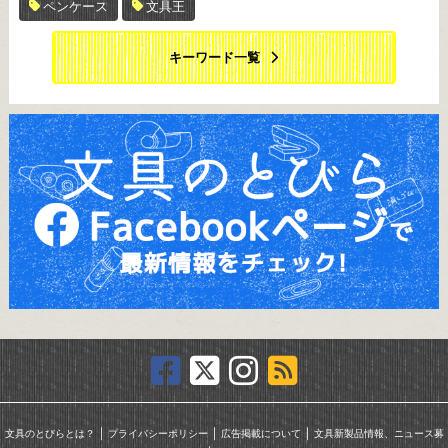
ペンケース
文具王
キーワード一覧
｜
｜
｜
文具のとびらとは？
プライバシーポリシー
広告掲載について
文具新製品情報、ニュース募