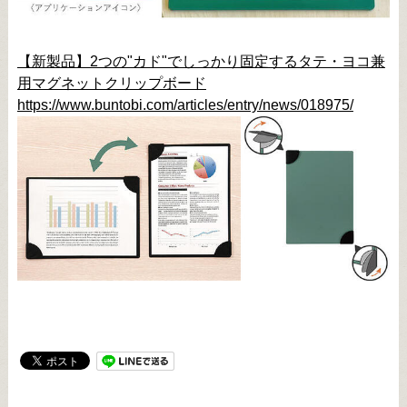
【新製品】2つの"カド"でしっかり固定するタテ・ヨコ兼
用マグネットクリップボード
https://www.buntobi.com/articles/entry/news/018975/