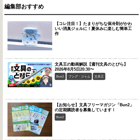
編集部おすすめ
【コレ注目！】たまりがちな保冷剤がかわ
いい消臭ジェルに！夏休みに楽しむ簡単工
作
文具王の動画解説【週刊文具のとびら】
2026年8月5日20:30〜
Bun2
ブング・ジャム
文具王
【お知らせ】文具フリーマガジン「Bun2」
の定期購読者を募集しています！
Bun2