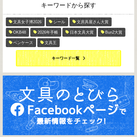
キーワードから探す
文具女子博2026
シール
文房具屋さん大賞
OKB48
2026年手帳
日本文具大賞
Bun2大賞
ペンケース
文具王
キーワード一覧