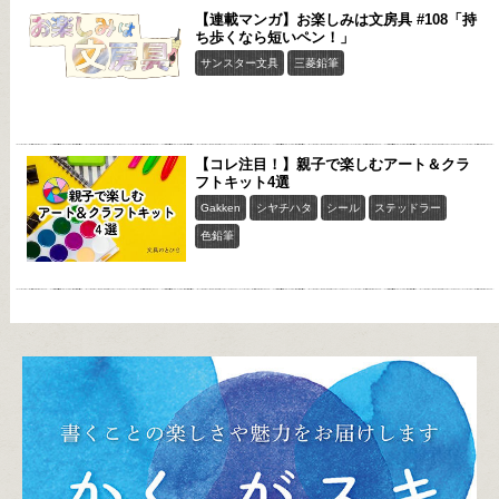
【連載マンガ】お楽しみは文房具 #108「持
ち歩くなら短いペン！」
サンスター文具
三菱鉛筆
【コレ注目！】親子で楽しむアート＆クラ
フトキット4選
Gakken
シヤチハタ
シール
ステッドラー
色鉛筆