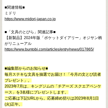
■関連情報■
ミドリ
https://www.midori-japan.co.jp
■「文具のとびら」関連記事■
【新製品】2024年版「ポケットダイアリー」オジサン柄
がリニューアル
https://www.buntobi.com/articles/entry/news/017865/
■編集部からのお知らせ■
毎月ステキな文具を抽選でお届け！「今月の文とび読者
プレゼント」。
2023年7月は、キングジムの「チアーズ スクエアペンケ
ース」を3名様にプレゼントします。
ご応募は下記URLから。応募締め切りは2023年8月1日
(火)正午。