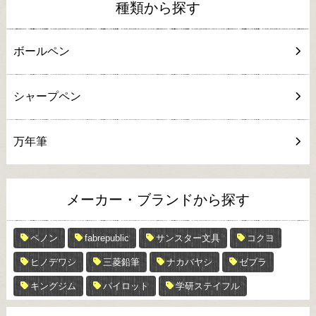
種類から探す
ボールペン
シャープペン
万年筆
メーカー・ブランドから探す
ペノン
fabrepublic
サンスター文具
コクヨ
ヒノデワシ
三菱鉛筆
ナカバヤシ
ゼブラ
キングジム
パイロット
学研ステイフル