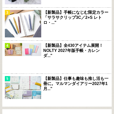
【新製品】手帳になじむ限定カラー
「サラサクリップ3C／2+S レト
ロ・..."
【新製品】全430アイテム展開！
NOLTY 2027年版手帳・カレン
ダ..."
【新製品】仕事も趣味も推し活も一
冊に。マルマンダイアリー2027年1
月..."